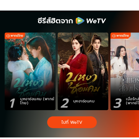
ซีรีส์ฮิตจาก
1
2
3
บุหงาซ่อนคม (พากย์
เมื่อรั
บุหงาซ่อนคม
ไทย)
(พากย์
ไปที่ WeTV