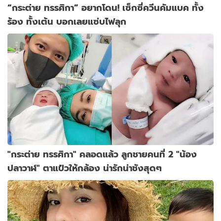
“กระต่าย ทรรศิกา” อยากโดน! เซ็กซี่ควีนคัมแบค ทั้ง
ร้อง ทั้งเต้น บอกเลยแซ่บไฟลุก
"กระต่าย ทรรศิกา" คลอดแล้ว ลูกชายคนที่ 2 "น้อง
ปลาวาฬ" ตาแป๋วให้กล้อง น่ารักน่าชังสุดๆ