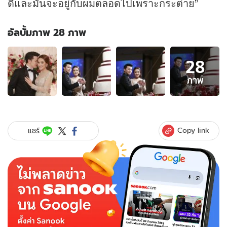
ดีและมันจะอยู่กับผมตลอดไปเพราะกระต่าย”
อัลบั้มภาพ 28 ภาพ
อัลบั้ม
28
ภาพ
28
ภาพ
ภาพ
ของ
ชื่นมื่น
"กระต่าย
แม็ก
Copy link
แชร์
ซิม"
ควง
หวาน
ใจ
นัก
ธุรกิจ
วิวาห์
สุด
โร