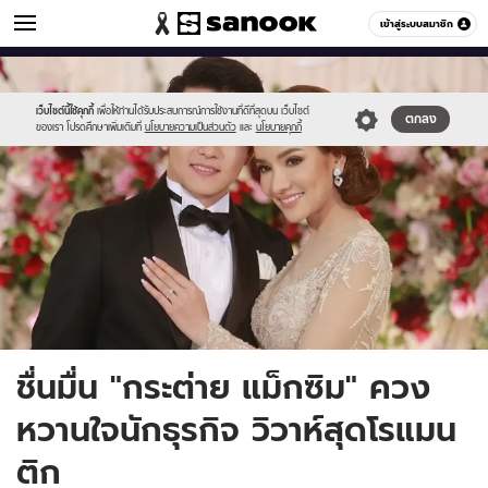
ข่าวบันเทิง
เข้าสู่ระบบสมาชิก
หมวดอื่นๆ
//s.isanook.com/ns/0/ud/1201/6009894/1.jpg
Sanook
//s.isanook.com/sr/0/images/logo-
600
60
new-
sanook.png
เว็บไซต์นี้ใช้คุกกี้
เพื่อให้ท่านได้รับประสบการณ์การใช้งานที่ดีที่สุดบน เว็บไซต์
ตกลง
ของเรา โปรดศึกษาเพิ่มเติมที่
นโยบายความเป็นส่วนตัว
และ
นโยบายคุกกี้
ชื่นมื่น "กระต่าย แม็กซิม" ควง
หวานใจนักธุรกิจ วิวาห์สุดโรแมน
ติก