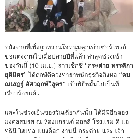
หลังจากที่เพิ่งถูกหวานใจหนุ่มคุกเข่าเซอร์ไพรส์
ขอแต่งงานไปเมื่อปลายปีที่แล้ว ล่าสุดช่วงเช้า
ของวันนี้ (10 เม.ย.) สาวเซ็กซี่
“กระต่าย ทรรศิกา
ยุติมิตร”
ได้ฤกษ์ดีควงทายาทนัก
ธุรกิจ
สิ่งทอ
“คม
ณเสฏฐ์ อัศวฤกษ์วิสูตร”
เข้าพิธีหมั้นไปเป็นที่
เรียบร้อยแล้ว
และในช่วงเย็นของวันเดียวกันนั้น ได้มีพิธีฉลอง
มงคลสมรส ณ ห้องแกรนด์ ฮอลล์ โรงแรม ดิ แอ
ทธินี โฮเทล แบงค็อก งานนี้ กระต่าย และ เจ้า