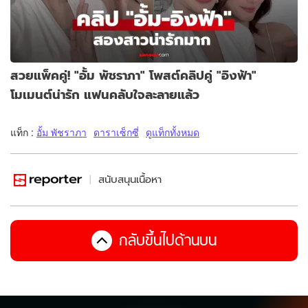
สวยแพ็คคู่! "อั้ม พัชราภา" โพสต์คลิปคู่ "อิงฟ้า"
โมเมนต์น่ารัก แฟนคลับใจละลายแล้ว
แท็ก :
อั้ม พัชราภา
ดาราเซ็กซี่
ดูแท็กทั้งหมด
สนับสนุนเนื้อหา
กลับขึ้นไปด้านบน