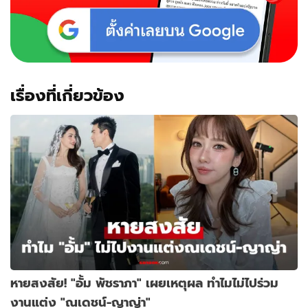
ด้าน
ข้าง
ยิ่ง
ซี๊ด
เรื่องที่เกี่ยวข้อง
หายสงสัย! "อั้ม พัชราภา" เผยเหตุผล ทำไมไม่ไปร่วม
งานแต่ง "ณเดชน์-ญาญ่า"