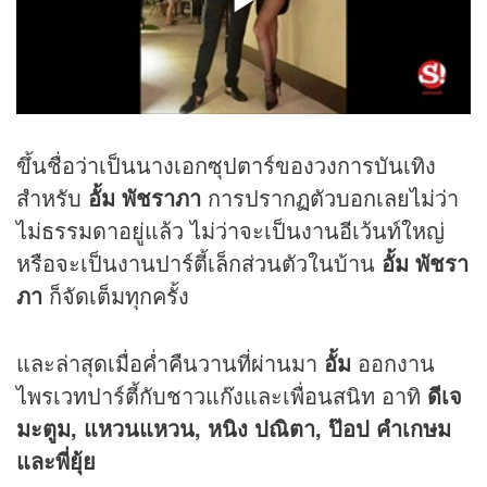
ขึ้นชื่อว่าเป็นนางเอกซุปตาร์ของวงการบันเทิง
สำหรับ
อั้ม พัชราภา
การปรากฏตัวบอกเลยไม่ว่า
ไม่ธรรมดาอยู่แล้ว ไม่ว่าจะเป็นงานอีเว้นท์ใหญ่
หรือจะเป็นงานปาร์ตี้เล็กส่วนตัวในบ้าน
อั้ม พัชรา
ภา
ก็จัดเต็มทุกครั้ง
และล่าสุดเมื่อค่ำคืนวานที่ผ่านมา
อั้ม
ออกงาน
ไพรเวทปาร์ตี้กับชาวแก๊งและเพื่อนสนิท อาทิ
ดีเจ
มะตูม, แหวนแหวน, หนิง ปณิตา, ป๊อป คำเกษม
และพี่ยุ้ย