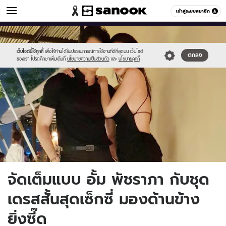
ข่าวบันเทิง
เข้าสู่ระบบสมาชิก
หมวดอื่นๆ
//s.isanook.com/ns/0/ud/1164/5821754/2.jpg
Sanook
//s.isanook.com/sr/0/images/logo-
600
60
new-
sanook.png
เว็บไซต์นี้ใช้คุกกี้
เพื่อให้ท่านได้รับประสบการณ์การใช้งานที่ดีที่สุดบน เว็บไซต์
ตกลง
ของเรา โปรดศึกษาเพิ่มเติมที่
นโยบายความเป็นส่วนตัว
และ
นโยบายคุกกี้
จัดเต็มแบบ อั้ม พัชราภา กับชุด
เดรสสั้นสุดเซ็กซี่ มองด้านข้าง
ยิ่งซี๊ด