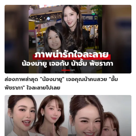
ส่องภาพล่าสุด "น้องมายู" เจอคุณน้าคนสวย "อั้ม
พัชราภา" ใจละลายไปเลย