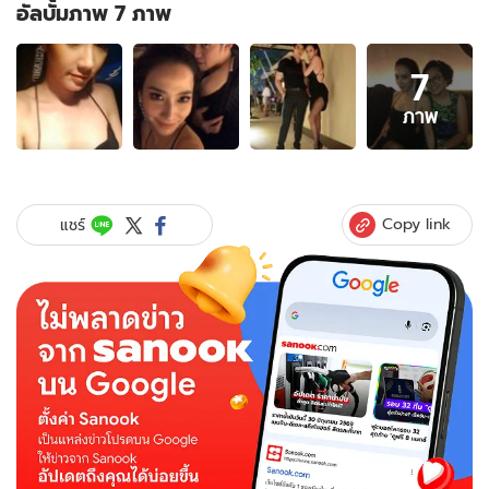
อัลบั้มภาพ 7 ภาพ
อัลบั้ม
7
ภาพ
7
ภาพ
ภาพ
ของ
จัด
เต็ม
แบบ
Copy link
แชร์
อั้ม
พัชรา
ภา
กับ
ชุด
เด
รส
สั้น
สุด
เซ็กซี่
มอง