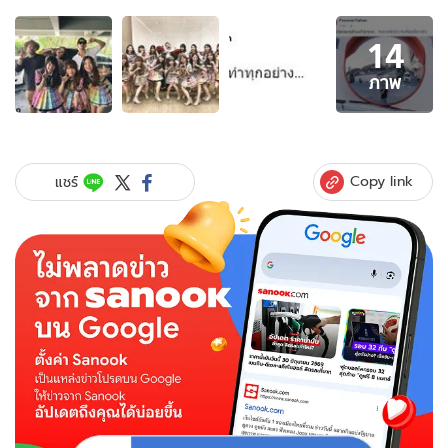
อัลบั้ม
14
ภาพ
14
ภาพ
ภาพ
ของ
ฟัง
มุม
โอ๊ต
Copy link
แชร์
ปราโมทย์
ถู
กด
ราม่
า
หยาบ
ใส่
วง
BNK48
โดน
ด่า
ลาม
ถึง