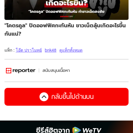
"โคตรคูล" ปิดออฟฟิศกะทันหัน ชาวเน็ตลุ้นเกิดอะไรขึ้น
กันแน่?
แท็ก :
โอ๊ต ปราโมทย์
bnk48
ดูแท็กทั้งหมด
สนับสนุนเนื้อหา
กลับขึ้นไปด้านบน
ซีรีส์ฮิตจาก