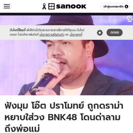
ข่าวบันเทิง
เข้าสู่ระบบสมาชิก
หมวดอื่นๆ
//s.isanook.com/ns/0/ud/1080/5403022/oat.jpg
Sanook
//s.isanook.com/sr/0/images/logo-
600
60
new-
sanook.png
เว็บไซต์นี้ใช้คุกกี้
เพื่อให้ท่านได้รับประสบการณ์การใช้งานที่ดีที่สุดบน เว็บไซต์
ตกลง
ของเรา โปรดศึกษาเพิ่มเติมที่
นโยบายความเป็นส่วนตัว
และ
นโยบายคุกกี้
ฟังมุม โอ๊ต ปราโมทย์ ถูกดราม่า
หยาบใส่วง BNK48 โดนด่าลาม
ถึงพ่อแม่