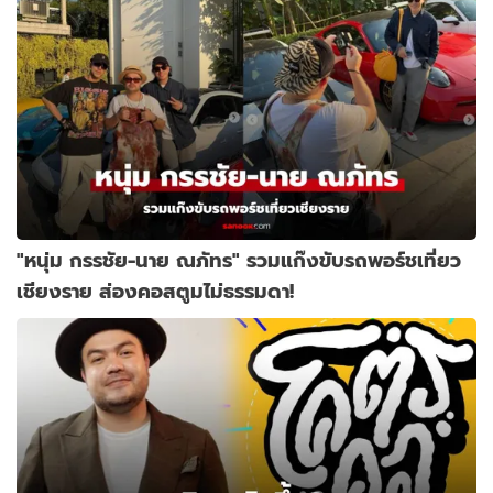
"หนุ่ม กรรชัย-นาย ณภัทร" รวมแก๊งขับรถพอร์ชเที่ยว
เชียงราย ส่องคอสตูมไม่ธรรมดา!