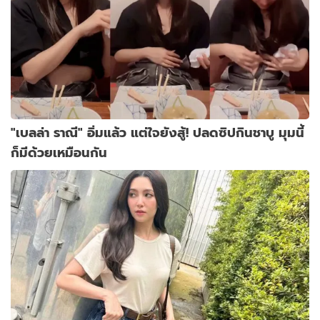
"เบลล่า ราณี" อิ่มแล้ว แต่ใจยังสู้! ปลดซิปกินชาบู มุมนี้
ก็มีด้วยเหมือนกัน