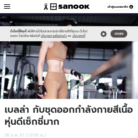
ข่าวบันเทิง
เข้าสู่ระบบสมาชิก
หมวดอื่นๆ
//s.isanook.com/ns/0/ud/1023/5115762/8.jpg
Sanook
//s.isanook.com/sr/0/images/logo-
600
60
new-
sanook.png
เว็บไซต์นี้ใช้คุกกี้
เพื่อให้ท่านได้รับประสบการณ์การใช้งานที่ดีที่สุดบน เว็บไซต์
ตกลง
ของเรา โปรดศึกษาเพิ่มเติมที่
นโยบายความเป็นส่วนตัว
และ
นโยบายคุกกี้
เบลล่า กับชุดออกกำลังกายสีเนื้อ
หุ่นดีเซ็กซี่มาก
26 ม.ค. 61 (13:00 น.)