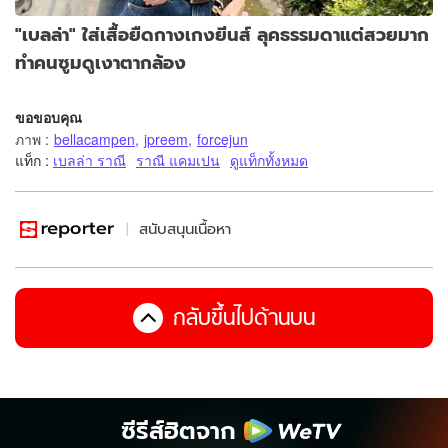
"เบลล่า" ใส่เสื้อยืดกางเกงยีนส์ ลุคธรรมดาแต่สวยมาก
ทำคนซูมดูเงาตากล้อง
ขอขอบคุณ
ภาพ
:
bellacampen
,
jpreem
,
forcejun
แท็ก :
เบลล่า ราณี
ราณี แคมเปน
ดูแท็กทั้งหมด
สนับสนุนเนื้อหา
กลับขึ้นไปด้านบน
ซีรีส์ฮิตจาก