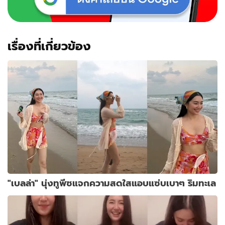
เรื่องที่เกี่ยวข้อง
"เบลล่า" นุ่งทูพีซแจกความสดใสแอบแซ่บเบาๆ ริมทะเล