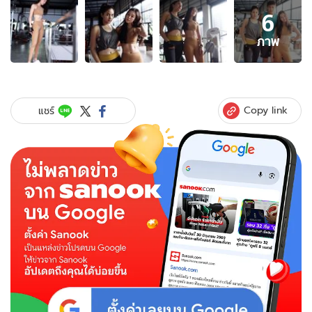
อัลบั้ม
6
ภาพ
6
ภาพ
ภาพ
ของ
เบล
ล่า
กับ
Copy link
แชร์
ชุด
ออก
กำลัง
กาย
สี
เนื้อ
หุ่น
ดี
เซ็กซี่
มาก