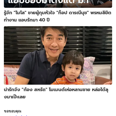
รู้จัก "ไมโล" ชายผู้กุมหัวใจ "ท็อป ดารณีนุช" พรหมลิขิต
ทำงาน แอบรักมา 40 ปี
น่ารักจัง "ก้อง สหรัถ" โมเมนต์เห่อหลานชาย หล่อได้ลุ
งมาเป๊ะเลย
ขอขอบคุณ