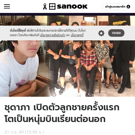
ข่าวบันเทิง
เข้าสู่ระบบสมาชิก
หมวดอื่นๆ
//s.isanook.com/ns/0/ud/719/3595782/95654960_3c4d1dea-
Sanook
//s.isanook.com/sr/0/images/logo-
600
60
c5d2-
new-
4f5d.jpg
sanook.png
เว็บไซต์นี้ใช้คุกกี้
เพื่อให้ท่านได้รับประสบการณ์การใช้งานที่ดีที่สุดบน เว็บไซต์
ตกลง
ของเรา โปรดศึกษาเพิ่มเติมที่
นโยบายความเป็นส่วนตัว
และ
นโยบายคุกกี้
ชุดาภา เปิดตัวลูกชายครั้งแรก
โตเป็นหนุ่มบินเรียนต่อนอก
21 ก.ย. 60 (15:56 น.)