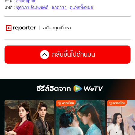
ภาพ
:
chudapha
แท็ก :
ชุดาภา จันทเขตต์
ลูกดารา
ดูแท็กทั้งหมด
สนับสนุนเนื้อหา
กลับขึ้นไปด้านบน
ซีรีส์ฮิตจาก