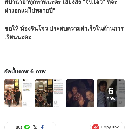
พี่ป้าน้าอาทุกท่านนะคะ เลี้ยงส่ง "จิ่นโจว" ที่จะ
ห่างอกแม่ไปหลายปี"
ขอให้ น้องจินโจว ประสบความสำเร็จในด้านการ
เรียนนะคะ
อัลบั้มภาพ 6 ภาพ
อัลบั้ม
6
ภาพ
6
ภาพ
ภาพ
ของ
ชุ
ดาภา
เปิด
Copy link
แชร์