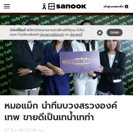
ข่าว
เข้าสู่ระบบสมาชิก
หมวดอื่นๆ
//s.isanook.com/ns/0/ud/519/2599386/o.jpg
Sanook
//s.isanook.com/sr/0/images/logo-
600
60
new-
sanook.png
เว็บไซต์นี้ใช้คุกกี้
เพื่อให้ท่านได้รับประสบการณ์การใช้งานที่ดีที่สุดบน เว็บไซต์
ตกลง
ของเรา โปรดศึกษาเพิ่มเติมที่
นโยบายความเป็นส่วนตัว
และ
นโยบายคุกกี้
หมอแม็ก นำทีมบวงสรวงองค์
เทพ ขายดีเป็นเทน้ำเทท่า
27 มิ.ย. 60 (17:00 น.)