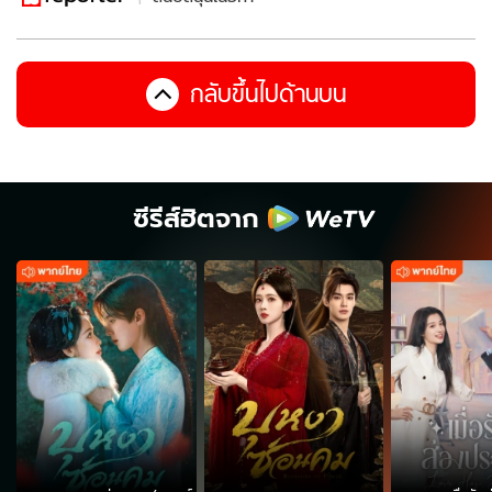
กลับขึ้นไปด้านบน
ซีรีส์ฮิตจาก