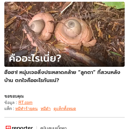
ฮือฮา! หนุ่มเจอสิ่งประหลาดคล้าย “ลูกตา” ที่สวนหลัง
บ้าน ตกใจคืออะไรกันแน่?
ขอขอบคุณ
ข้อมูล
:
RT.com
แท็ก :
หมีทำร้ายคน
หมีดำ
ดูแท็กทั้งหมด
สนับสนุนเนื้อหา