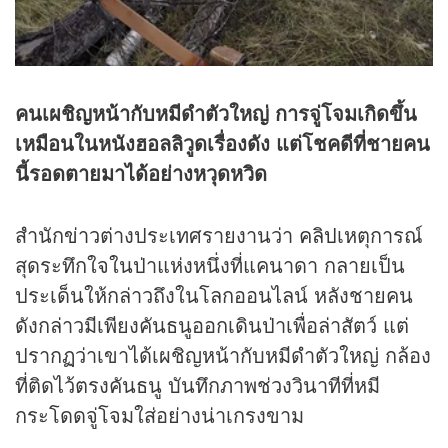
คนเผชิญหน้ากับหมีดำตัวใหญ่ การจู่โจมเกิดขึ้น
เหมือนในหนังฮอลลิวูดเรื่องดัง แต่โชคดีที่ชายคน
นี้รอดตายมาได้อย่างหวุดหวิด
สำนัก
ข่าว
ต่างประเทศรายงานว่า
คลิป
เหตุการณ์
สุดระทึกใจในป่าแห่งหนึ่งที่แคนาดา กลายเป็น
ประเด็นให้กล่าวถึงในโลกออนไลน์ หลังชายคน
ดังกล่าวมีเพียงคันธนูออกเดินป่าเพื่อล่าสัตว์ แต่
ปรากฏว่าเขาได้เผชิญหน้ากับหมีดำตัวใหญ่ กล้อง
ที่ติดไว้ตรงคันธนู บันทึกภาพช่วงวินาทีที่หมี
กระโดดจู่โจมใส่อย่างน่าเกรงขาม