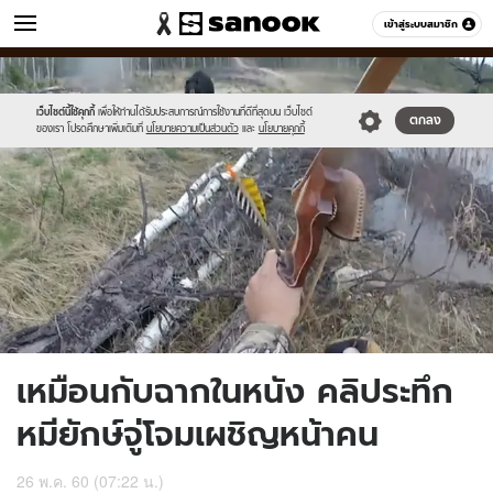
ข่าว
เข้าสู่ระบบสมาชิก
หมวดอื่นๆ
//s.isanook.com/ns/0/ud/448/2241926/news03.jpg
Sanook
//s.isanook.com/sr/0/images/logo-
600
60
new-
sanook.png
เว็บไซต์นี้ใช้คุกกี้
เพื่อให้ท่านได้รับประสบการณ์การใช้งานที่ดีที่สุดบน เว็บไซต์
ตกลง
ของเรา โปรดศึกษาเพิ่มเติมที่
นโยบายความเป็นส่วนตัว
และ
นโยบายคุกกี้
เหมือนกับฉากในหนัง คลิประทึก
หมียักษ์จู่โจมเผชิญหน้าคน
26 พ.ค. 60 (07:22 น.)