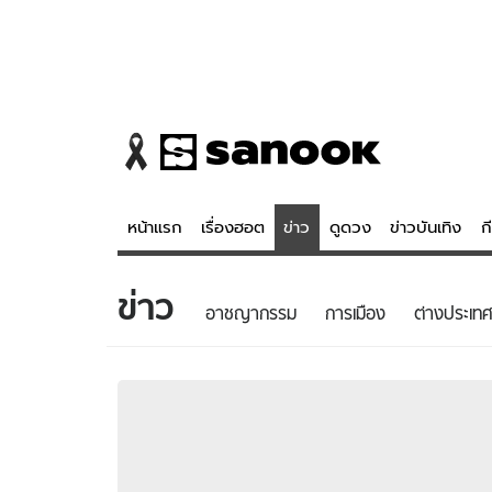
หน้าแรก
เรื่องฮอต
ข่าว
ดูดวง
ข่าวบันเทิง
ก
ข่าว
ข่าว
ดูดวง - 
อาชญากรรม
การเมือง
ต่างประเทศ
เรื่องฮอต
ดูดวง
ข่าว
หวยไทย
ข่าวบันเทิง
สถิติหวยไท
ข่าวกีฬา
หวยลาว
ข่าวเศรษฐกิจ