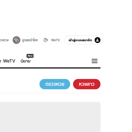
เข้าสู่ระบบสมาชิก
วจหวย
ขูดเลขนำโชค
WeTV
ve WeTV
นิยาย
รบรส
ความรู้รอบตัว
ตรวจหวย
หวยลาว
ฮาวทู
กูรู-รอบรู้