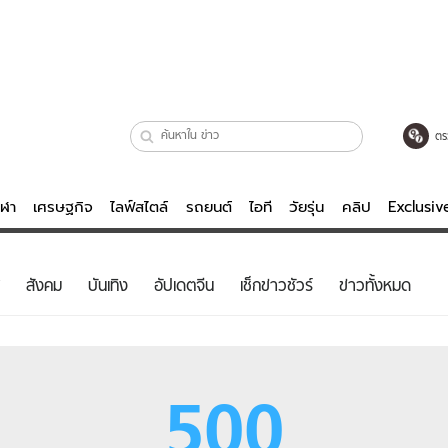
ตร
ีฬา
เศรษฐกิจ
ไลฟ์สไตล์
รถยนต์
ไอที
วัยรุ่น
คลิป
Exclusi
ตรวจหวย
ไลฟ์สไตล์
บันเทิงค
สังคม
บันเทิง
อัปเดตจีน
เช็กข่าวชัวร์
ข่าวทั้งหมด
ผู้หญิง
หนัง-ละคร
ผู้ชาย
เพลง
ย
วัยรุ่น
เกมส์
500
ไอที
คลิป
รถยนต์
พอดแคสต์