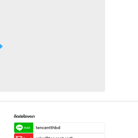
 WeTV
ติดต่อโฆษณา
tencentthbd
sales@tencent.co.th
รา
ร้องเรียนเนื้อหาไม่เหมาะสม
แนะนำติชม แจ้งปัญหาการใช้งาน
ติดต่อโฆษณา
tencentthbd
Add