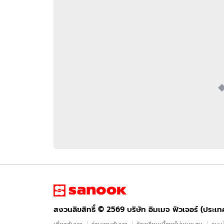
อัปเดตจีน
เช็กข่าวชัวร์
ติดตามสนุกโซเชี
ดาวน์โหลดสนุกแอปฟรี
สงวนลิขสิทธิ์ ©
2569
บริษัท อิมเมจ ฟิวเจอร์ (ประเทศไทย) จำกัด
สงวนลิขสิทธิ์ ©
2569
บริษัท อิมเมจ ฟิวเจอร์ (ประเ