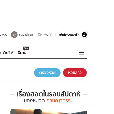
เข้าสู่ระบบสมาชิก
วจหวย
ขูดเลขนำโชค
WeTV
ve WeTV
นิยาย
รบรส
ความรู้รอบตัว
ตรวจหวย
หวยลาว
ฮาวทู
กูรู-รอบรู้
เรื่องฮอตในรอบสัปดาห์
เรื่อง
ของ
หมวด
อาชญากรรม
ฮอต
ใน
รอบ