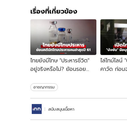
เรื่องที่เกี่ยวข้อง
ไทยยังมีโทษ "ประหารชีวิต"
ไล่ไทม์ไลน์ 
อยู่จริงหรือไม่? ย้อนรอย
คาวัด ก่อนจ
นักโทษประหารคนล่าสุด ปี
คู้บอน 27 เป
2561
ชนวนเหตุ
อาชญากรรม
สนับสนุนเนื้อหา