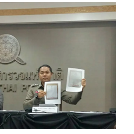
สุขภาพ
ดูทีวี
เที่ยว-กิน
WeTV
Tasteful Thailand
Exclusive
Sanook Choice
นิยาย
ยลได้ที่
ร่วมงานกับเ