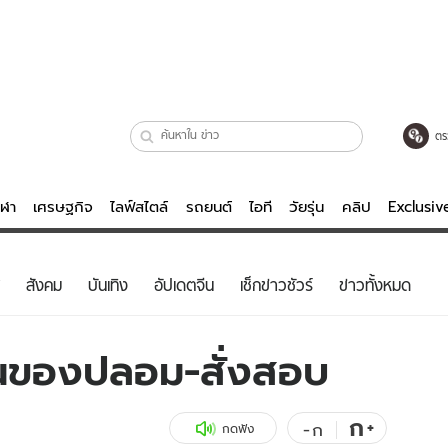
ตร
ีฬา
เศรษฐกิจ
ไลฟ์สไตล์
รถยนต์
ไอที
วัยรุ่น
คลิป
Exclusi
ตรวจหวย
ไลฟ์สไตล์
บันเทิงค
สังคม
บันเทิง
อัปเดตจีน
เช็กข่าวชัวร์
ข่าวทั้งหมด
ผู้หญิง
หนัง-ละคร
ผู้ชาย
เพลง
ป็นของปลอม-สั่งสอบ
ย
วัยรุ่น
เกมส์
ไอที
คลิป
ก
+
-
ก
กดฟัง
รถยนต์
พอดแคสต์