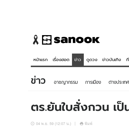
หน้าแรก
เรื่องฮอต
ข่าว
ดูดวง
ข่าวบันเทิง
ก
ข่าว
ข่าว
ดูดวง - 
อาชญากรรม
การเมือง
ต่างประเทศ
เรื่องฮอต
ดูดวง
ข่าว
หวยไทย
ตร.ยันใบสั่งกวน เ
ข่าวบันเทิง
สถิติหวยไท
ข่าวกีฬา
หวยลาว
04 พ.ย. 59 (12:07 น.)
พิมพ์
ข่าวเศรษฐกิจ