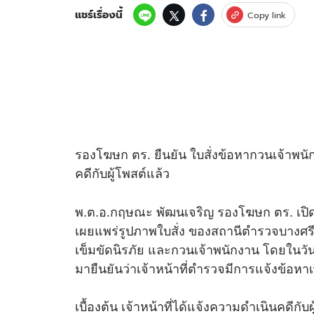
แชร์เรื่องนี้
Copy link
รองโฆษก ตร. ยืนยัน ใบสั่งข้อหากวนเจ้าพนั
คดีกับผู้โพสต์แล้ว
พ.ต.อ.กฤษณะ พัฒนเจริญ รองโฆษก ตร. เปิดเผ
เผยแพร่รูปภาพใบสั่ง ของสถานีตำรวจบางศรีเม
เข็มขัดนิรภัย และกวนเจ้าพนักงาน โดยในวันน
มายืนยันว่าเจ้าหน้าที่ตำรวจมีการแจ้งข้อหาเพ
เบื้องต้น เจ้าหน้าที่ได้แจ้งความดำเนินคดีกั