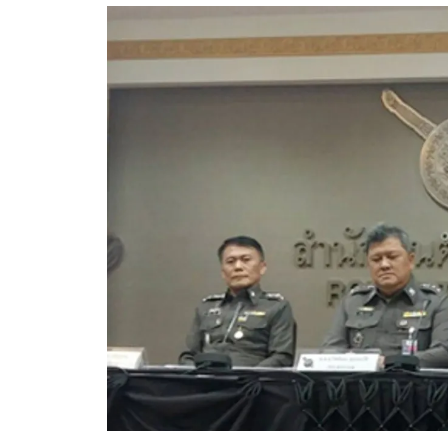
อัปเดตจีน
เช็กข่าวชัวร์
ติดตามสนุกโซเชี
ดาวน์โหลดสนุกแอปฟรี
สงวนลิขสิทธิ์ ©
2569
บริษัท อิมเมจ ฟิวเจอร์ (ประเทศไทย) จำกัด