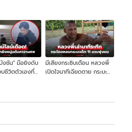
"บังซัน" มือยิงดับ
มีเสียงกระซิบเตือน หลวงพี่
บชีวิตตัวเองที่
เปิดใจนาทีเฉียดตาย กระบะ
ิดจุดเริ่มต้น
เด็กวัย 11 ชนคณะพระธุดงค์