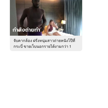
สัปดาห์
ของ
หมวด
อาชญากรรม
 WeTV
จับคากล้อง ฝรั่งหนุ่มสาวถ่ายหนังโป๊ที่
กระบี่ ขายเว็บนอกรายได้งามกว่า 1
ติดต่อโฆษณา
ล้าน
tencentthbd
sales@tencent.co.th
รา
ร้องเรียนเนื้อหาไม่เหมาะสม
แนะนำติชม แจ้งปัญหาการใช้งาน