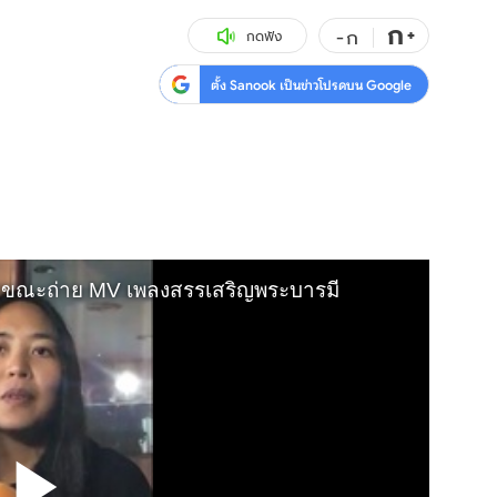
ก
สุขภาพ
+
ดูทีวี
-
ก
กดฟัง
เที่ยว-กิน
WeTV
ตั้ง Sanook เป็นข่าวโปรดบน Google
Tasteful Thailand
Exclusive
Sanook Choice
นิยาย
ยลได้ที่
ร่วมงานกับเ