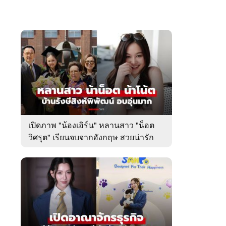
เปิดภาพ "น้องเอิร์น" หลานสาว "น็อต
วิศรุต" เรียนจบจากอังกฤษ สวยน่ารัก
มาก