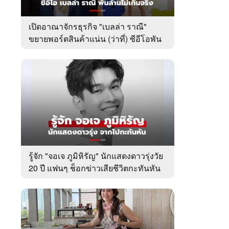
เปิดอาณาจักรธุรกิจ "เบลล่า ราณี"
ขยายพอร์ตสินค้าแน่น (ว่าที่) ซีอีโอพัน
ล้านเคียงข้าง "วิล ชวิณ"
รู้จัก "จอเจ ภูมิหิรัญ" นักแสดงดาวรุ่งวัย
20 ปี แฟนๆ ช็อกข่าวเสียชีวิตกะทันหัน