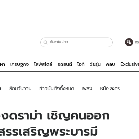
ตร
ีฬา
เศรษฐกิจ
ไลฟ์สไตล์
รถยนต์
ไอที
วัยรุ่น
คลิป
Exclusi
ตรวจหวย
ไลฟ์สไตล์
บันเทิงค
ษ
ย้อนวันวาน
ข่าวบันเทิงทั้งหมด
เพลง
หนัง-ละคร
ผู้หญิง
หนัง-ละคร
ผู้ชาย
เพลง
งดราม่า เชิญคนออก
ย
วัยรุ่น
เกมส์
รรเสริญพระบารมี
ไอที
คลิป
รถยนต์
พอดแคสต์