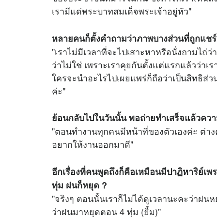
เรามีแด่พระบาทสมเด็จพระเจ้าอยู่หัว"
หลายคนก็ตั้งคำถามว่าภาพบางส่วนที่ถูกแชร
"เราไม่มีเวลาที่จะไปเสาะหาหรือนั่งถามไถ่ว
ว่าไม่ใช่ เพราะเราคุยกันตั้งแต่แรกแล้วว่า
ใครจะนำอะไรไปเผยแพร่ก็ถือว่าเป็นสิทธิส่วน
ค่ะ"
ย้อนกลับไปในวันนั้น พอถ่ายทำเสร็จแล้วความร
"ตอนทำงานทุกคนมีหน้าที่ของตัวเองค่ะ ต่างค
อยากให้งานออกมาดี"
อีกเรื่องที่คนพูดถึงก็คือเหมือนมีปาฏิหาริย
ทุ่ม ฝนก็หยุด ?
"จริงๆ ตอนนั้นเราก็ไม่ได้ดูเวลานะคะว่าฝนหย
ว่าฝนมาหยุดตอน 4 ทุ่ม (ยิ้ม)"