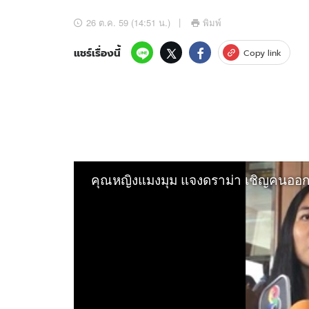
อัปเดตจีน
26 ต.ค. 59 (14:51 น.)
พิมพ์
เช็กข่าวชัวร์
แชร์เรื่องนี้
Copy link
ติดตามสนุกโซเชี
ดาวน์โหลดสนุกแอปฟรี
สงวนลิขสิทธิ์ ©
2569
บริษัท อิมเมจ ฟิวเจอร์ (ประเทศไทย) จำกัด