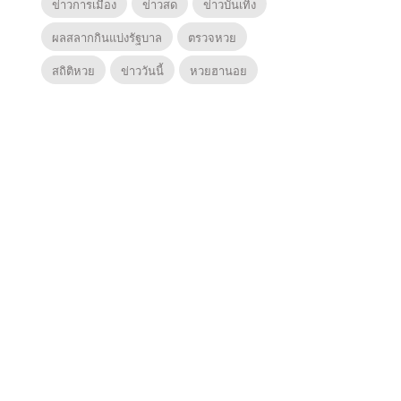
ข่าวการเมือง
ข่าวสด
ข่าวบันเทิง
ผลสลากกินแบ่งรัฐบาล
ตรวจหวย
สถิติหวย
ข่าววันนี้
หวยฮานอย