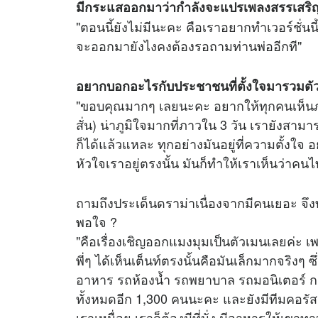
มีกระแสออกมาว่ากำลังจะแปรเพลงสรรเสริญ
"ตอนนี้ยังไม่มีนะคะ คือเราอยากทำเวอร์ชั่นนี้
จะออกมายังไงคงต้องรอถามท่านพ่ออีกที"
อยากบอกอะไรกับประชาชนที่ตั้งใจมารวมตัวก
"ขอบคุณมากๆ เลยนะคะ อยากให้ทุกคนเห็นภาพจ
สั่น) น่าภูมิใจมากที่ภาวใน 3 วัน เรายังสา
ก็ได้แล้วแหละ ทุกอย่างมันอยู่ที่ความตั้งใจ อ
หัวใจเราอยู่ตรงนั้น มันก็ทำให้เราเห็นว่าค
ถามถึงประเด็นดราม่าเนื่องจากมีคนเยอะ จึ
พอใจ ?
"คือเรื่องเชิญออกแมงมุมเป็นตัวเมนเลยค่ะ
พี่ๆ ได้เห็นเต็นท์ตรงนั้นคือมันเล็กมากจริงๆ ซ
อาหาร รถห้องน้ำ รถพยาบาล รถมอนิเตอร์ กล้
ทั้งหมดอีก 1,300 คนนะคะ และยังมีทีมคอรัสอ
เราเหนื่อย เราก็ต้องมีที่นั่ง มีอาหารให้เขา