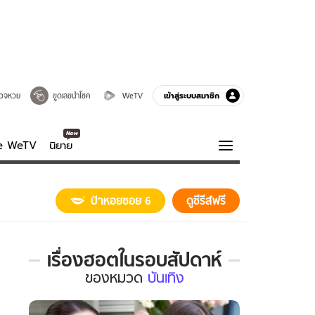
เข้าสู่ระบบสมาชิก
วจหวย
ขูดเลขนำโชค
WeTV
ve WeTV
นิยาย
รบรส
ความรู้รอบตัว
ป้าหอยซอย 6
ดูซีรีส์ฟรี
ฮาวทู
กูรู-รอบรู้
เรื่องฮอตในรอบสัปดาห์
เรื่อง
ของ
หมวด
บันเทิง
ฮอต
ใน
รอบ