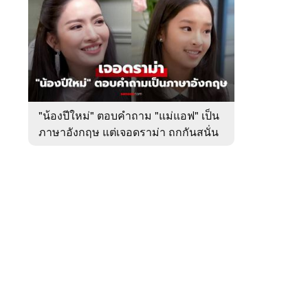
สัปดาห์
ของ
หมวด
บันเทิง
 WeTV
"น้องปีใหม่" ตอบคำถาม "แม่แอฟ" เป็น
ภาษาอังกฤษ แต่เจอดราม่า ถกกันสนั่น
ติดต่อโฆษณา
tencentthbd
sales@tencent.co.th
รา
ร้องเรียนเนื้อหาไม่เหมาะสม
แนะนำติชม แจ้งปัญหาการใช้งาน