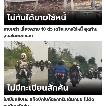
ยายเศร้า เลี้ยงควาย 10 ตัว เตรียมขายใช้หนี้ สุดท้าย
ถูกขโมยยกคอก
โซเชียลสับเละ แก๊งบิ๊กไบค์ออกทริปเต็มถนน ไม่ติด
ทะเบียนสักคัน