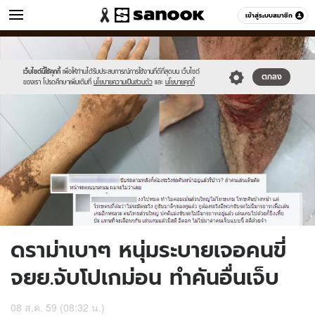
ข่าว
เข้าสู่ระบบสมาชิก
หมวดอื่นๆ
//s.isanook.com/ns/0/ud/408/2044650/edfc.jpg
Sanook
//s.isanook.com/sr/0/images/logo-
600
60
new-
sanook.png
เว็บไซต์นี้ใช้คุกกี้
เพื่อให้ท่านได้รับประสบการณ์การใช้งานที่ดีที่สุดบน เว็บไซต์
ตกลง
ของเรา โปรดศึกษาเพิ่มเติมที่
นโยบายความเป็นส่วนตัว
และ
นโยบายคุกกี้
ดราม่าเบาๆ หนุ่มระบายเจอคนขี่
จยย.จับโปเกม่อน ทำคันอื่นเจ็บ
08 ส.ค. 59 (08:32 น.)