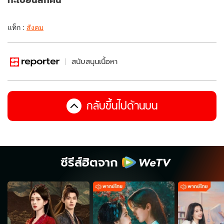
แท็ก :
สังคม
สนับสนุนเนื้อหา
กลับขึ้นไปด้านบน
ซีรีส์ฮิตจาก