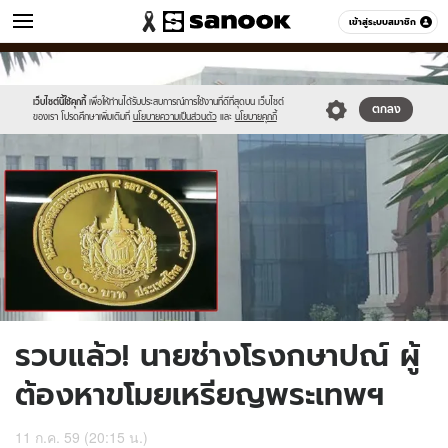
ข่าว
เข้าสู่ระบบสมาชิก
หมวดอื่นๆ
//s.isanook.com/ns/0/ud/405/2028234/fced.jpg
Sanook
//s.isanook.com/sr/0/images/logo-
600
60
new-
sanook.png
เว็บไซต์นี้ใช้คุกกี้
เพื่อให้ท่านได้รับประสบการณ์การใช้งานที่ดีที่สุดบน เว็บไซต์
ตกลง
ของเรา โปรดศึกษาเพิ่มเติมที่
นโยบายความเป็นส่วนตัว
และ
นโยบายคุกกี้
รวบแล้ว! นายช่างโรงกษาปณ์ ผู้
ต้องหาขโมยเหรียญพระเทพฯ
11 ก.ค. 59 (20:15 น.)