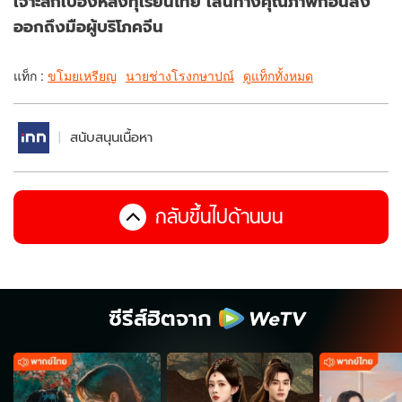
เจาะลึกเบื้องหลังทุเรียนไทย เส้นทางคุณภาพก่อนส่ง
ออกถึงมือผู้บริโภคจีน
แท็ก :
ขโมยเหรียญ
นายช่างโรงกษาปณ์
ดูแท็กทั้งหมด
สนับสนุนเนื้อหา
กลับขึ้นไปด้านบน
ซีรีส์ฮิตจาก