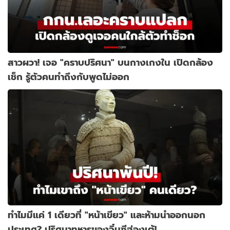
สาวผวา! เจอ "คราบปริศนา" บนกางเกงใน เปิดกล้อง
เช็ก รู้ตัวคนทำถึงกับพูดไม่ออก
ทำไมมีแค่ 1 เดียวที่ "หน้าเขียว" และห้ามนำออกนอก
ประเทศ? ปริศนาทหารของจิ๋นซีฮ่องเต้!