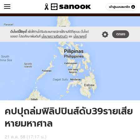
ข่าว
เข้าสู่ระบบสมาชิก
หมวดอื่นๆ
//s.isanook.com/ns/0/ud/377/1886386/653924-
Sanook
//s.isanook.com/sr/0/images/logo-
600
60
01.jpg
new-
sanook.png
เว็บไซต์นี้ใช้คุกกี้
เพื่อให้ท่านได้รับประสบการณ์การใช้งานที่ดีที่สุดบน เว็บไซต์
ตกลง
ของเรา โปรดศึกษาเพิ่มเติมที่
นโยบายความเป็นส่วนตัว
และ
นโยบายคุกกี้
คปปุถล่มฟิลิปปินส์ดับ39รายเสีย
หายมหาศาล
21 ต.ค. 58 (17:17 น.)