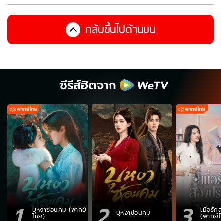
กลับขึ้นไปด้านบน
ซีรีส์ฮิตจาก
1
2
3
บุหงาซ่อนคม (พากย์
เมื่อรั
บุหงาซ่อนคม
ไทย)
(พากย์