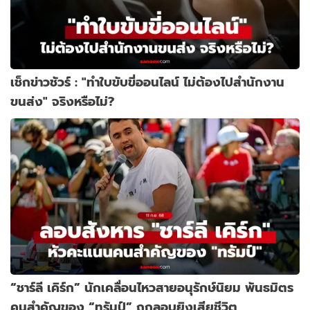
เช็กข่าวชัวร์ : "ทำใบขับขี่ออนไลน์ ไม่ต้องไปสำนักงาน
ขนส่ง" จริงหรือไม่?
“ชาร์ลี เคิร์ก” นักเคลื่อนไหวสายอนุรักษ์นิยม พันธมิตร
คนสำคัญของ “ทรัมป์” ถูกลอบยิงเสียชีวิต