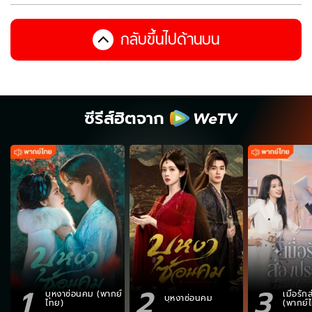
กลับขึ้นไปด้านบน
ซีรีส์ฮิตจาก
1
2
3
บุหงาซ่อนคม (พากย์
เมื่อรั
บุหงาซ่อนคม
ไทย)
(พากย์