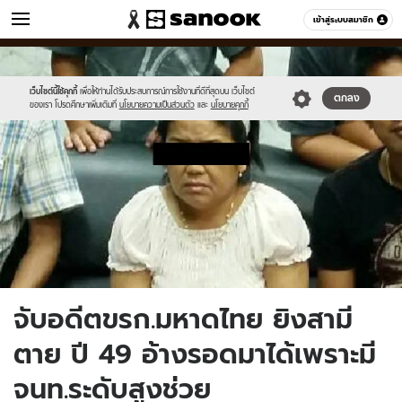
ข่าว
เข้าสู่ระบบสมาชิก
หมวดอื่นๆ
//s.isanook.com/ns/0/ud/377/1885198/dewsefd.jpg
Sanook
//s.isanook.com/sr/0/images/logo-
600
60
new-
sanook.png
เว็บไซต์นี้ใช้คุกกี้
เพื่อให้ท่านได้รับประสบการณ์การใช้งานที่ดีที่สุดบน เว็บไซต์
ตกลง
ของเรา โปรดศึกษาเพิ่มเติมที่
นโยบายความเป็นส่วนตัว
และ
นโยบายคุกกี้
จับอดีตขรก.มหาดไทย ยิงสามี
ตาย ปี 49 อ้างรอดมาได้เพราะมี
จนท.ระดับสูงช่วย