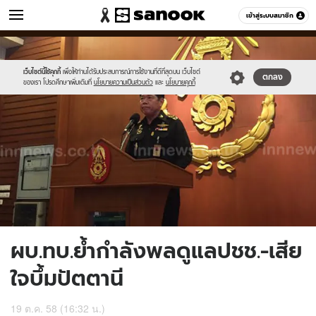
ข่าว
เข้าสู่ระบบสมาชิก
หมวดอื่นๆ
//s.isanook.com/ns/0/ud/377/1885070/653403-
Sanook
//s.isanook.com/sr/0/images/logo-
600
60
01.jpg
new-
sanook.png
เว็บไซต์นี้ใช้คุกกี้
เพื่อให้ท่านได้รับประสบการณ์การใช้งานที่ดีที่สุดบน เว็บไซต์
ตกลง
ของเรา โปรดศึกษาเพิ่มเติมที่
นโยบายความเป็นส่วนตัว
และ
นโยบายคุกกี้
ผบ.ทบ.ย้ำกำลังพลดูแลปชช.-เสีย
ใจบึ้มปัตตานี
19 ต.ค. 58 (16:32 น.)