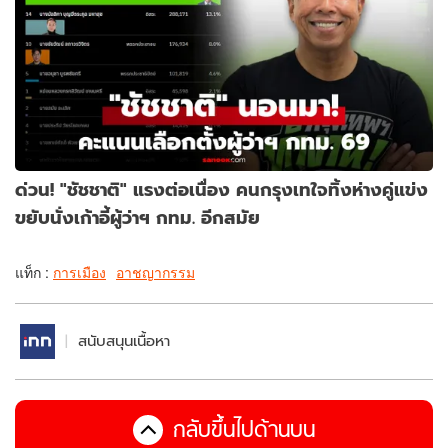
ด่วน! "ชัชชาติ" แรงต่อเนื่อง คนกรุงเทใจทิ้งห่างคู่แข่ง
ขยับนั่งเก้าอี้ผู้ว่าฯ กทม. อีกสมัย
แท็ก :
การเมือง
อาชญากรรม
สนับสนุนเนื้อหา
กลับขึ้นไปด้านบน