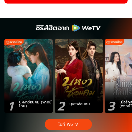
ซีรีส์ฮิตจาก
1
2
3
บุหงาซ่อนคม (พากย์
เมื่อรั
บุหงาซ่อนคม
ไทย)
(พากย์
ไปที่ WeTV