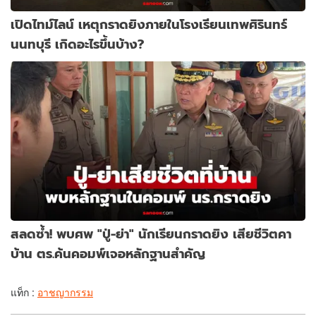
เปิดไทม์ไลน์ เหตุกราดยิงภายในโรงเรียนเทพศิรินทร์
นนทบุรี เกิดอะไรขึ้นบ้าง?
สลดซ้ำ! พบศพ "ปู่-ย่า" นักเรียนกราดยิง เสียชีวิตคา
บ้าน ตร.ค้นคอมพ์เจอหลักฐานสำคัญ
แท็ก :
อาชญากรรม