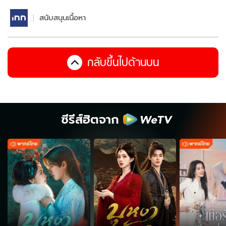
สนับสนุนเนื้อหา
กลับขึ้นไปด้านบน
ซีรีส์ฮิตจาก