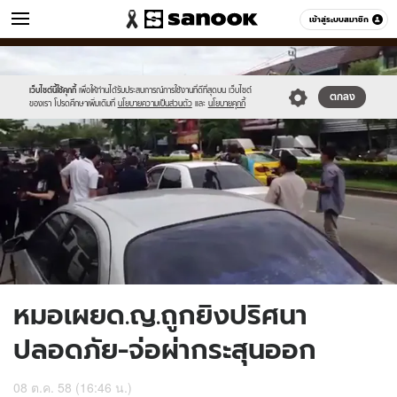
ข่าว
เข้าสู่ระบบสมาชิก
หมวดอื่นๆ
//s.isanook.com/ns/0/ud/375/1879118/651140-
Sanook
//s.isanook.com/sr/0/images/logo-
600
60
01.jpg
new-
sanook.png
เว็บไซต์นี้ใช้คุกกี้
เพื่อให้ท่านได้รับประสบการณ์การใช้งานที่ดีที่สุดบน เว็บไซต์
ตกลง
ของเรา โปรดศึกษาเพิ่มเติมที่
นโยบายความเป็นส่วนตัว
และ
นโยบายคุกกี้
หมอเผยด.ญ.ถูกยิงปริศนา
ปลอดภัย-จ่อผ่ากระสุนออก
08 ต.ค. 58 (16:46 น.)