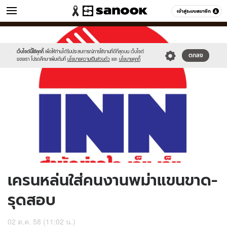
ข่าว
เข้าสู่ระบบสมาชิก
หมวดอื่นๆ
//s.isanook.com/ns/0/ud/375/1875354/649736-
Sanook
//s.isanook.com/sr/0/images/logo-
600
60
01.jpg
new-
sanook.png
เว็บไซต์นี้ใช้คุกกี้
เพื่อให้ท่านได้รับประสบการณ์การใช้งานที่ดีที่สุดบน เว็บไซต์
ตกลง
ของเรา โปรดศึกษาเพิ่มเติมที่
นโยบายความเป็นส่วนตัว
และ
นโยบายคุกกี้
เครนหล่นใส่คนงานพม่าแขนขาด-
รุดสอบ
02 ต.ค. 58 (11:02 น.)