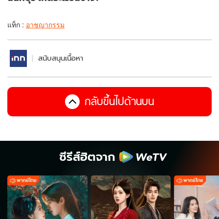
แท็ก :
อาชญากรรม
สนับสนุนเนื้อหา
กลับขึ้นไปด้านบน
ซีรีส์ฮิตจาก