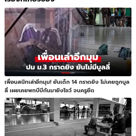
เพื่อนสนิทเล่าอีกมุม! ยันเด็ก 14 กราดยิง ไม่เคยถูกบูล
ลี่ เผยเคยพกบีบีกันมายิงโชว์ จนครูยึด