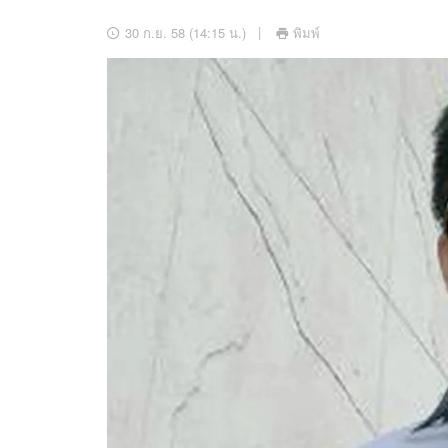
อัปเดตจีน
30 ก.ย. 58 (14:15 น.)
พิมพ์
เช็กข่าวชัวร์
ติดตามสนุกโซเชี
ดาวน์โหลดสนุกแอปฟรี
สงวนลิขสิทธิ์ ©
2569
บริษัท อิมเมจ ฟิวเจอร์ (ประเทศไทย) จำกัด