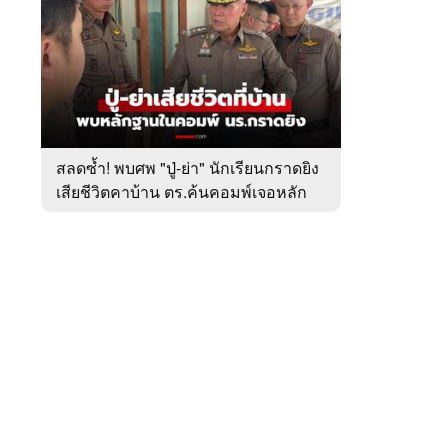
สัปดาห์
ของ
หมวด
อาชญากรรม
 WeTV
สลดซ้ำ! พบศพ "ปู่-ย่า" นักเรียนกราดยิง
เสียชีวิตคาบ้าน ตร.ค้นคอมพ์เจอหลัก
ติดต่อโฆษณา
ฐานสำคัญ
tencentthbd
sales@tencent.co.th
รา
ร้องเรียนเนื้อหาไม่เหมาะสม
แนะนำติชม แจ้งปัญหาการใช้งาน