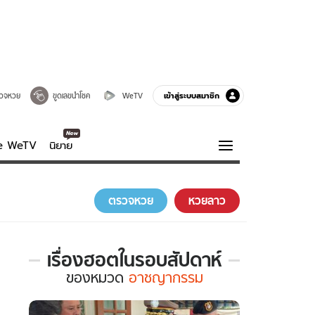
เข้าสู่ระบบสมาชิก
วจหวย
ขูดเลขนำโชค
WeTV
ve WeTV
นิยาย
รบรส
ความรู้รอบตัว
ตรวจหวย
หวยลาว
ฮาวทู
กูรู-รอบรู้
เรื่องฮอตในรอบสัปดาห์
เรื่อง
ของ
หมวด
อาชญากรรม
ฮอต
ใน
รอบ