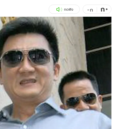
ก
สุขภาพ
+
ดูทีวี
-
ก
กดฟัง
เที่ยว-กิน
WeTV
Tasteful Thailand
Exclusive
Sanook Choice
นิยาย
ยลได้ที่
ร่วมงานกับเ