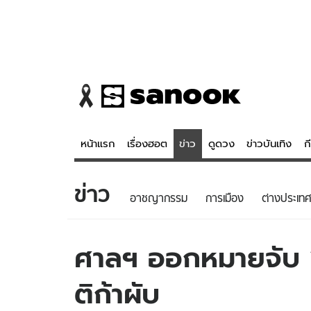
หน้าแรก
เรื่องฮอต
ข่าว
ดูดวง
ข่าวบันเทิง
ก
ข่าว
ข่าว
ดูดวง - 
อาชญากรรม
การเมือง
ต่างประเทศ
เรื่องฮอต
ดูดวง
ข่าว
หวยไทย
ศาลฯ ออกหมายจับ “เ
ข่าวบันเทิง
สถิติหวยไท
ติก้าผับ
ข่าวกีฬา
หวยลาว
ข่าวเศรษฐกิจ