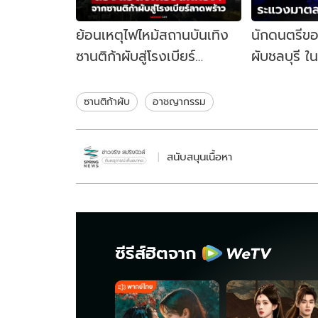
ย้อนเหตุไฟไหม้สถานบันเทิง
นักดนตรีขอ
ซานติก้าผับสู่โรงเบียร์
ผับชลบุรี ใน
ลาดพร้าว ต้องถอดบทเรียน
ดี และทางอ
อีกกี่ครั้ง?
มาก!
ซานติก้าผับ
อาชญากรรม
สนับสนุนเนื้อหา
ซีรีส์ฮิตจาก