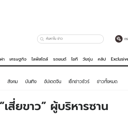
ตร
ีฬา
เศรษฐกิจ
ไลฟ์สไตล์
รถยนต์
ไอที
วัยรุ่น
คลิป
Exclusi
ตรวจหวย
ไลฟ์สไตล์
บันเทิงค
สังคม
บันเทิง
อัปเดตจีน
เช็กข่าวชัวร์
ข่าวทั้งหมด
ผู้หญิง
หนัง-ละคร
ผู้ชาย
เพลง
สี่ยขาว” ผู้บริหารซาน
ย
วัยรุ่น
เกมส์
ไอที
คลิป
รถยนต์
พอดแคสต์