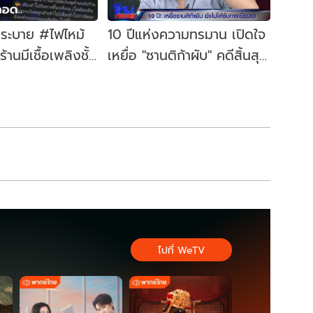
ระบาย #ไฟไหม้
10 ปีแห่งความทรมาน เปิดใจ
ร้านมีเชื้อเพลิงชั้น
เหยื่อ "ซานติก้าผับ" คดีสิ้นสุด
อกเดียวที่แคบ
แล้ว แต่ไม่ได้รับเงินเยียวยา
สักบาท
ไปที่ WeTV