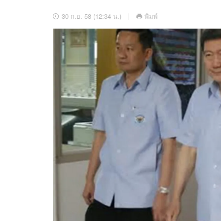
อัปเดตจีน
30 ก.ย. 58 (12:34 น.)
พิมพ์
เช็กข่าวชัวร์
ติดตามสนุกโซเชี
ดาวน์โหลดสนุกแอปฟรี
สงวนลิขสิทธิ์ ©
2569
บริษัท อิมเมจ ฟิวเจอร์ (ประเทศไทย) จำกัด