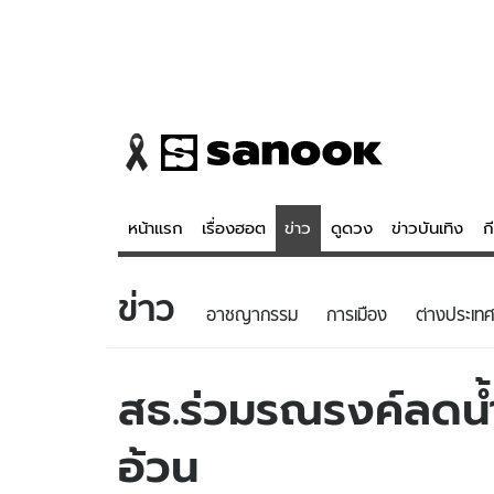
หน้าแรก
เรื่องฮอต
ข่าว
ดูดวง
ข่าวบันเทิง
ก
ข่าว
ข่าว
ดูดวง - 
อาชญากรรม
การเมือง
ต่างประเทศ
เรื่องฮอต
ดูดวง
ข่าว
หวยไทย
สธ.ร่วมรณรงค์ลดน
ข่าวบันเทิง
สถิติหวยไท
อ้วน
ข่าวกีฬา
หวยลาว
ข่าวเศรษฐกิจ