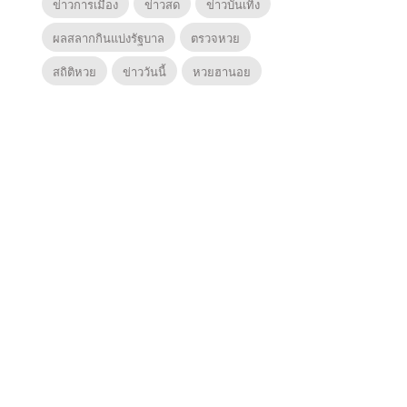
ข่าวการเมือง
ข่าวสด
ข่าวบันเทิง
ผลสลากกินแบ่งรัฐบาล
ตรวจหวย
สถิติหวย
ข่าววันนี้
หวยฮานอย