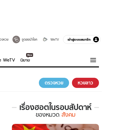
เข้าสู่ระบบสมาชิก
วจหวย
ขูดเลขนำโชค
WeTV
ve WeTV
นิยาย
รบรส
ความรู้รอบตัว
ตรวจหวย
หวยลาว
ฮาวทู
กูรู-รอบรู้
เรื่องฮอตในรอบสัปดาห์
เรื่อง
ของ
หมวด
สังคม
ฮอต
ใน
รอบ