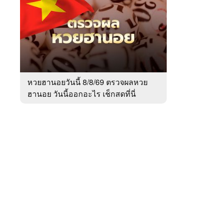
สัปดาห์
ของ
หมวด
สังคม
 WeTV
หวยฮานอยวันนี้ 8/8/69 ตรวจผลหวย
ฮานอย วันนี้ออกอะไร เช็กสดที่นี่
ติดต่อโฆษณา
tencentthbd
sales@tencent.co.th
รา
ร้องเรียนเนื้อหาไม่เหมาะสม
แนะนำติชม แจ้งปัญหาการใช้งาน