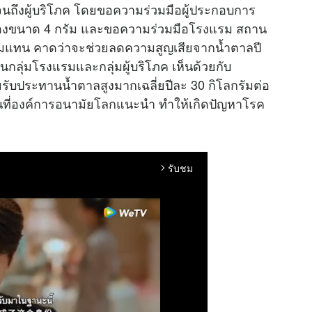
จนถึงผู้บริโภค โดยขอความร่วมมือผู้ประกอบการ
ซองขนาด 4 กรัม และขอความร่วมมือโรงแรม สถาน
รัมแทน คาดว่าจะช่วยลดความสูญเสียจากน้ำตาลปี
นกลุ่มโรงแรมและกลุ่มผู้บริโภค เห็นด้วยกับ
ยรับประทานน้ำตาลสูงมากเฉลี่ยปีละ 30 กิโลกรัมต่อ
านที่องค์การอนามัยโลกแนะนำ ทำให้เกิดปัญหาโรค
รับชม
arrow_forward_ios