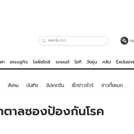
ตร
ีฬา
เศรษฐกิจ
ไลฟ์สไตล์
รถยนต์
ไอที
วัยรุ่น
คลิป
Exclusi
ตรวจหวย
ไลฟ์สไตล์
บันเทิงค
สังคม
บันเทิง
อัปเดตจีน
เช็กข่าวชัวร์
ข่าวทั้งหมด
ผู้หญิง
หนัง-ละคร
ผู้ชาย
เพลง
้ำตาลซองป้องกันโรค
ย
วัยรุ่น
เกมส์
ไอที
คลิป
รถยนต์
พอดแคสต์