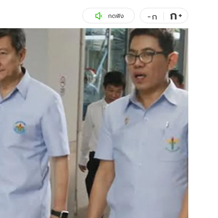
ก
สุขภาพ
+
ดูทีวี
-
ก
กดฟัง
เที่ยว-กิน
WeTV
Tasteful Thailand
Exclusive
Sanook Choice
นิยาย
ยลได้ที่
ร่วมงานกับเ