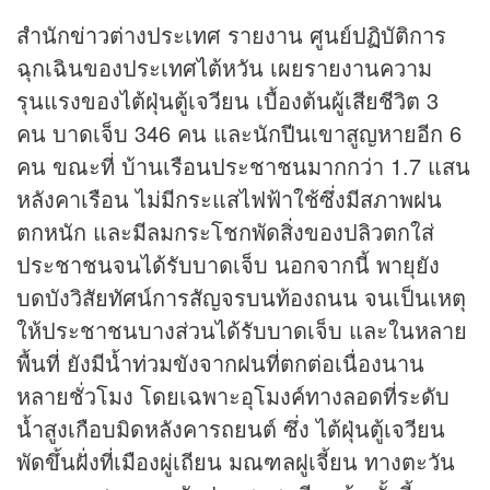
สำนัก
ข่าว
ต่างประเทศ รายงาน ศูนย์ปฏิบัติการ
ฉุกเฉินของประเทศไต้หวัน เผยรายงานความ
รุนแรงของไต้ฝุ่นตู้เจวียน เบื้องต้นผู้เสียชีวิต 3
คน บาดเจ็บ 346 คน และนักปีนเขาสูญหายอีก 6
คน ขณะที่ บ้านเรือนประชาชนมากกว่า 1.7 แสน
หลังคาเรือน ไม่มีกระแสไฟฟ้าใช้ซึ่งมีสภาพฝน
ตกหนัก และมีลมกระโชกพัดสิ่งของปลิวตกใส่
ประชาชนจนได้รับบาดเจ็บ นอกจากนี้ พายุยัง
บดบังวิสัยทัศน์การสัญจรบนท้องถนน จนเป็นเหตุ
ให้ประชาชนบางส่วนได้รับบาดเจ็บ และในหลาย
พื้นที่ ยังมีน้ำท่วมขังจากฝนที่ตกต่อเนื่องนาน
หลายชั่วโมง โดยเฉพาะอุโมงค์ทางลอดที่ระดับ
น้ำสูงเกือบมิดหลังคารถยนต์ ซึ่ง ไต้ฝุ่นตู้เจวียน
พัดขึ้นฝั่งที่เมืองผู่เถียน มณฑลฝูเจี้ยน ทางตะวัน