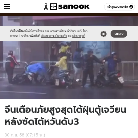
ข่าว
เข้าสู่ระบบสมาชิก
หมวดอื่นๆ
//s.isanook.com/ns/0/ud/374/1873938/649152-
Sanook
//s.isanook.com/sr/0/images/logo-
600
60
01.jpg
new-
sanook.png
เว็บไซต์นี้ใช้คุกกี้
เพื่อให้ท่านได้รับประสบการณ์การใช้งานที่ดีที่สุดบน เว็บไซต์
ตกลง
ของเรา โปรดศึกษาเพิ่มเติมที่
นโยบายความเป็นส่วนตัว
และ
นโยบายคุกกี้
จีนเตือนภัยสูงสุดไต้ฝุ่นตู้เจวียน
หลังซัดไต้หวันดับ3
30 ก.ย. 58 (07:15 น.)