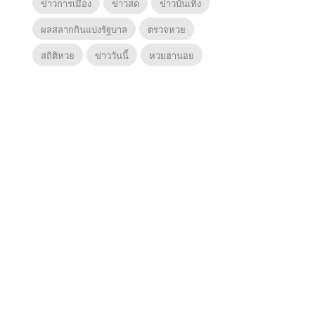
ข่าวการเมือง
ข่าวสด
ข่าวบันเทิง
ผลสลากกินแบ่งรัฐบาล
ตรวจหวย
สถิติหวย
ข่าววันนี้
หวยฮานอย