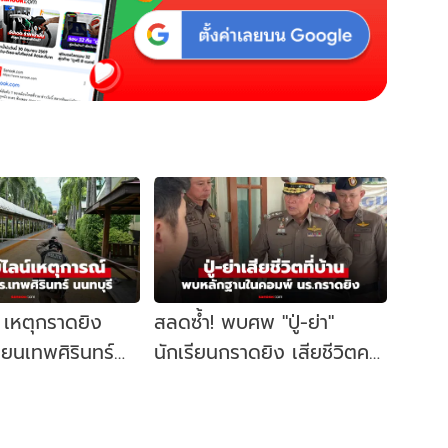
์ เหตุกราดยิง
สลดซ้ำ! พบศพ "ปู่-ย่า"
ียนเทพศิรินทร์
นักเรียนกราดยิง เสียชีวิตคา
อะไรขึ้นบ้าง?
บ้าน ตร.ค้นคอมพ์เจอหลัก
ฐานสำคัญ