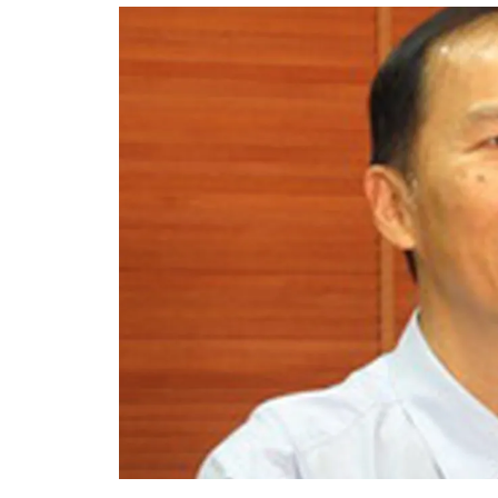
อัปเดตจีน
เช็กข่าวชัวร์
ติดตามสนุกโซเชี
ดาวน์โหลดสนุกแอปฟรี
สงวนลิขสิทธิ์ ©
2569
บริษัท อิมเมจ ฟิวเจอร์ (ประเทศไทย) จำกัด