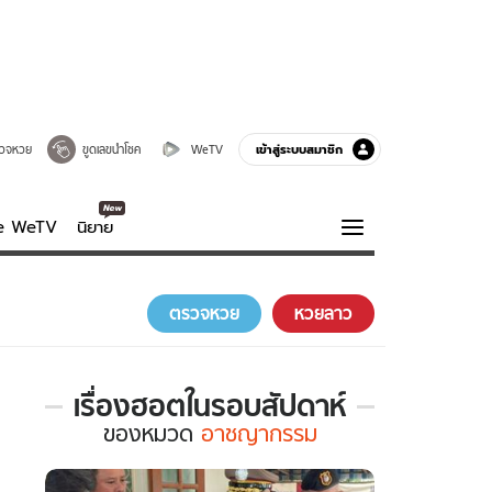
เข้าสู่ระบบสมาชิก
วจหวย
ขูดเลขนำโชค
WeTV
ve WeTV
นิยาย
รบรส
ความรู้รอบตัว
ตรวจหวย
หวยลาว
ฮาวทู
กูรู-รอบรู้
เรื่องฮอตในรอบสัปดาห์
เรื่อง
ของ
หมวด
อาชญากรรม
ฮอต
ใน
รอบ