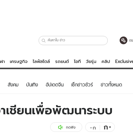
ตร
ีฬา
เศรษฐกิจ
ไลฟ์สไตล์
รถยนต์
ไอที
วัยรุ่น
คลิป
Exclusi
ตรวจหวย
ไลฟ์สไตล์
บันเทิงค
สังคม
บันเทิง
อัปเดตจีน
เช็กข่าวชัวร์
ข่าวทั้งหมด
ผู้หญิง
หนัง-ละคร
ผู้ชาย
เพลง
าเชียนเพื่อพัฒนาระบบ
ย
วัยรุ่น
เกมส์
ไอที
คลิป
ก
+
-
ก
กดฟัง
รถยนต์
พอดแคสต์