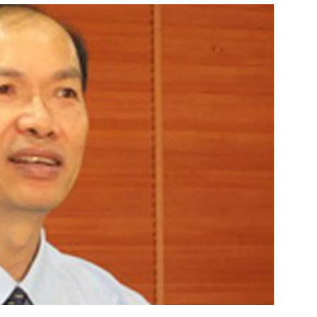
สุขภาพ
ดูทีวี
เที่ยว-กิน
WeTV
Tasteful Thailand
Exclusive
Sanook Choice
นิยาย
ยลได้ที่
ร่วมงานกับเ