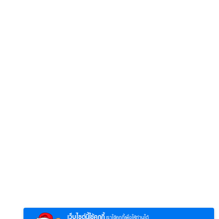
6
7
8
ยุทธ์
หากวินาทีนั้นไม่
ซอโซ่ล่ามธีร์
มหาศึ
พบเธอ (พากย์
(Uncut Ver.)
(พากย
ย)
ไทย)
เว็บไซต์นี้ใช้คุกกี้
เราใช้คุกกี้เพื่อให้ท่านได้