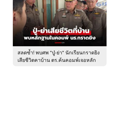
สัปดาห์
ของ
หมวด
อาชญากรรม
 WeTV
สลดซ้ำ! พบศพ "ปู่-ย่า" นักเรียนกราดยิง
เสียชีวิตคาบ้าน ตร.ค้นคอมพ์เจอหลัก
ติดต่อโฆษณา
ฐานสำคัญ
tencentthbd
sales@tencent.co.th
รา
ร้องเรียนเนื้อหาไม่เหมาะสม
แนะนำติชม แจ้งปัญหาการใช้งาน