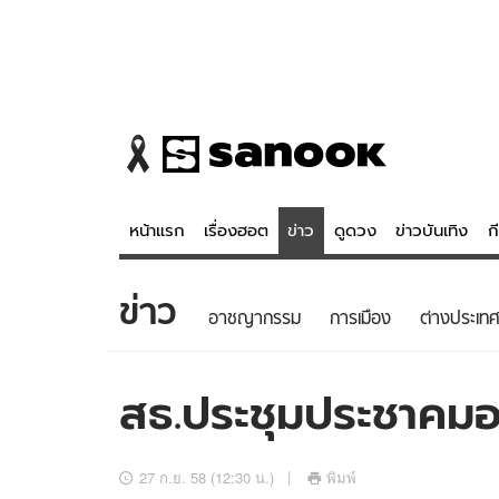
หน้าแรก
เรื่องฮอต
ข่าว
ดูดวง
ข่าวบันเทิง
ก
ข่าว
ข่าว
ดูดวง - 
อาชญากรรม
การเมือง
ต่างประเทศ
เรื่องฮอต
ดูดวง
ข่าว
หวยไทย
สธ.ประชุมประชาคมอ
ข่าวบันเทิง
สถิติหวยไท
ข่าวกีฬา
หวยลาว
27 ก.ย. 58 (12:30 น.)
พิมพ์
ข่าวเศรษฐกิจ