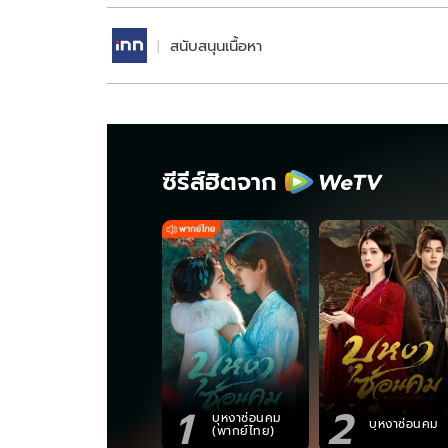
สนับสนุนเนื้อหา
ซีรีส์ฮิตจาก
1
2
บุหงาซ่อนคม
บุหงาซ่อนคม
(พากย์ไทย)