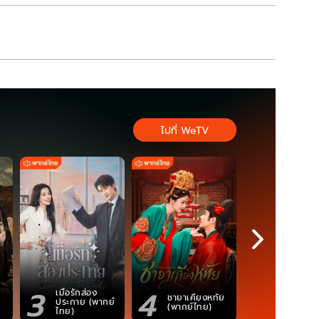
ไปที่ WeTV
3
4
5
เมื่อรักส่อง
ตำนานจอม
ชายาเคียงหทัย
ประกาย (พากย์
ภูตถังซาน
(พากย์ไทย)
ไทย)
(พากย์ไท