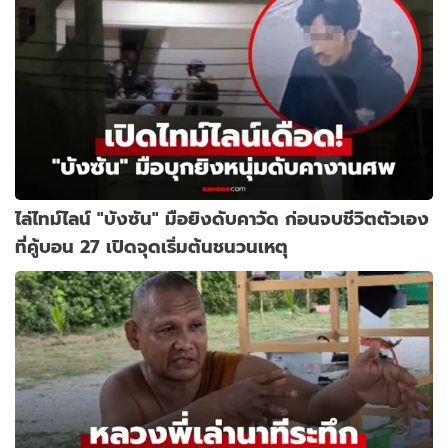
ไล่ไทม์ไลน์ "บังซัน" มือยิงดับคาวัด ก่อนจบชีวิตตัวเอง
ที่คู้บอน 27 เปิดจุดเริ่มต้นชนวนเหตุ