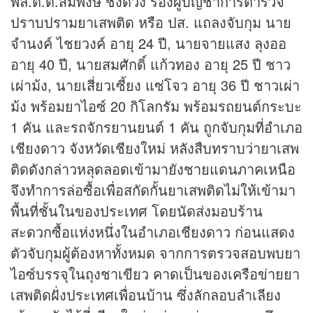
พล.ต.ต.สมพงษ์ ชิงดวง รองผู้บัญชาการตำรวจ
ปราบปรามยาเสพติด หรือ ปส. แถลงจับกุม นาย
จำนงค์ ไชยวงค์ อายุ 24 ปี, นายจายแสง ลุงออ
อายุ 40 ปี, นายสมศักดิ์ แก้วทอง อายุ 25 ปี ชาว
เผ่าม้ง, นายเสี่ยวเซี้ยง แซ่โจว อายุ 36 ปี ชาวเผ่า
ม้ง พร้อมยาไอซ์ 20 กิโลกรัม พร้อมรถยนต์กระบะ
1 คัน และรถจักรยานยนต์ 1 คัน ถูกจับกุมที่อำเภอ
เชียงดาว จังหวัดเชียงใหม่ หลังสืบทราบว่ายาเสพ
ติดดังกล่าวหลุดลอดเข้ามายังชายแดนภาคเหนือ
จึงทำการล่อซื้อเพื่อสกัดกั้นยาเสพติดไม่ให้เข้ามา
พื้นที่ชั้นในของประเทศ โดยนัดส่งมอบร้าน
สะดวกซื้อแห่งหนึ่งในอำเภอเชียงดาว ก่อนแสดง
ตัวจับกุมผู้ต้องหาทั้งหมด จากการตรวจสอบพบยา
ไอซ์บรรจุในถุงชาเขียว คาดเป็นของเครือข่ายยา
เสพติดฝั่งประเทศเพื่อนบ้าน ซึ่งลักลอบลำเลียง