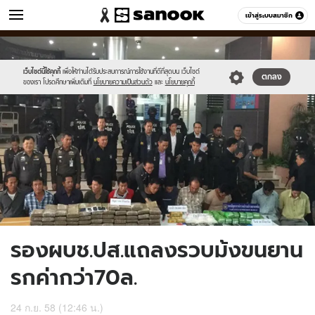
ข่าว
เข้าสู่ระบบสมาชิก
หมวดอื่นๆ
//s.isanook.com/ns/0/ud/374/1871114/648048-
Sanook
//s.isanook.com/sr/0/images/logo-
600
60
01.jpg
new-
sanook.png
เว็บไซต์นี้ใช้คุกกี้
เพื่อให้ท่านได้รับประสบการณ์การใช้งานที่ดีที่สุดบน เว็บไซต์
ตกลง
ของเรา โปรดศึกษาเพิ่มเติมที่
นโยบายความเป็นส่วนตัว
และ
นโยบายคุกกี้
รองผบช.ปส.แถลงรวบม้งขนยาน
รกค่ากว่า70ล.
24 ก.ย. 58 (12:46 น.)