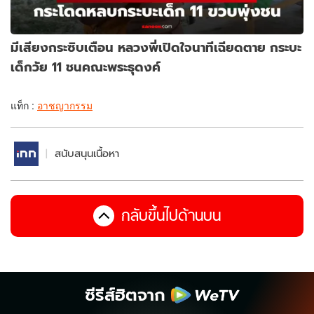
มีเสียงกระซิบเตือน หลวงพี่เปิดใจนาทีเฉียดตาย กระบะ
เด็กวัย 11 ชนคณะพระธุดงค์
แท็ก :
อาชญากรรม
สนับสนุนเนื้อหา
กลับขึ้นไปด้านบน
ซีรีส์ฮิตจาก