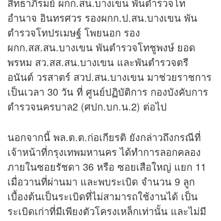
สิทธาภิรมย์ ผกก.สน.บางเขน พันตำรวจโท
อำนาจ อินทรศวร รองผกก.ป.สน.บางเขน พัน
ตำรวจโทปรเมษฐ์ โพยนอก รอง
ผกก.สส.สน.บางเขน พันตำรวจโทชูพงษ์ ยอด
พรหม สว.สส.สน.บางเขน และพันตำรวจตรี
อนันต์ วรสาตร์ สวป.สน.บางเขน มาช่วยราชการ
เป็นเวลา 30 วัน ที่ ศูนย์ปฏิบัติการ กองบังคับการ
ตำรวจนครบาล2 (ศปก.บก.น.2) ต่อไป
นอกจากนี้ พล.ต.ต.ก่อเกียรติ ยังกล่าวถึงกรณีที่
เจ้าหน้าที่กรุงเทพมหานคร ได้ทำการลอกคลอง
ภายในซอยรัชดา 36 หรือ ซอยเสือใหญ่ แยก 11
เมื่อวานที่ผ่านมา และพบระเบิด จำนวน 9 ลูก
เบื้องต้นเป็นระเบิดที่ไม่สามารถใช้งานได้ เป็น
ระเบิดเก่าที่มีเพียงตัวโครงเหล็กเท่านั้น และไม่มี