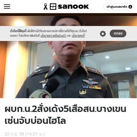
ข่าว
เข้าสู่ระบบสมาชิก
หมวดอื่นๆ
//s.isanook.com/ns/0/ud/373/1869886/647574-
Sanook
//s.isanook.com/sr/0/images/logo-
600
60
01.jpg
new-
sanook.png
เว็บไซต์นี้ใช้คุกกี้
เพื่อให้ท่านได้รับประสบการณ์การใช้งานที่ดีที่สุดบน เว็บไซต์
ตกลง
ของเรา โปรดศึกษาเพิ่มเติมที่
นโยบายความเป็นส่วนตัว
และ
นโยบายคุกกี้
ผบก.น.2สั่งเด้ง5เสือสน.บางเขน
เซ่นจับบ่อนไฮโล
22 ก.ย. 58 (14:31 น.)