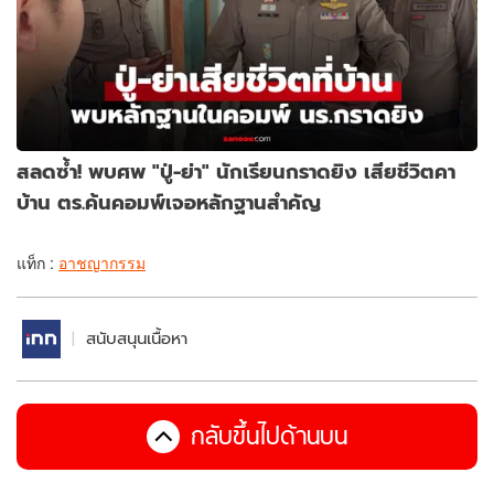
สลดซ้ำ! พบศพ "ปู่-ย่า" นักเรียนกราดยิง เสียชีวิตคา
บ้าน ตร.ค้นคอมพ์เจอหลักฐานสำคัญ
แท็ก :
อาชญากรรม
สนับสนุนเนื้อหา
กลับขึ้นไปด้านบน