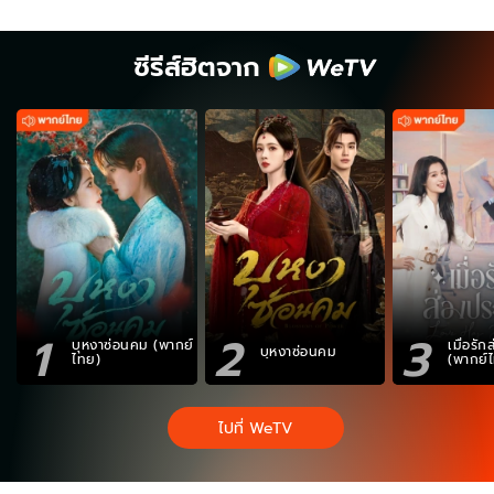
ซีรีส์ฮิตจาก
1
2
3
บุหงาซ่อนคม (พากย์
เมื่อรั
บุหงาซ่อนคม
ไทย)
(พากย์
ไปที่ WeTV