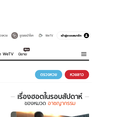
เข้าสู่ระบบสมาชิก
วจหวย
ขูดเลขนำโชค
WeTV
ve WeTV
นิยาย
รบรส
ความรู้รอบตัว
ตรวจหวย
หวยลาว
ฮาวทู
กูรู-รอบรู้
เรื่องฮอตในรอบสัปดาห์
เรื่อง
ของ
หมวด
อาชญากรรม
ฮอต
ใน
รอบ