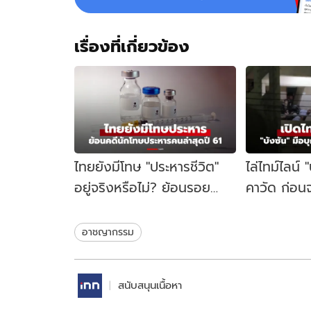
เรื่องที่เกี่ยวข้อง
ไทยยังมีโทษ "ประหารชีวิต"
ไล่ไทม์ไลน์ 
อยู่จริงหรือไม่? ย้อนรอย
คาวัด ก่อนจ
นักโทษประหารคนล่าสุด ปี
คู้บอน 27 เป
2561
ชนวนเหตุ
อาชญากรรม
สนับสนุนเนื้อหา