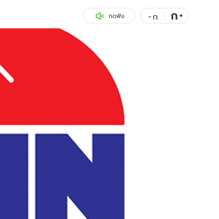
ก
สุขภาพ
+
ดูทีวี
-
ก
กดฟัง
เที่ยว-กิน
WeTV
Tasteful Thailand
Exclusive
Sanook Choice
นิยาย
ยลได้ที่
ร่วมงานกับเ