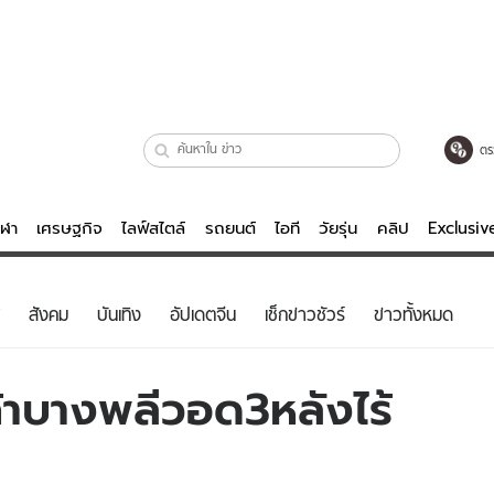
ตร
ีฬา
เศรษฐกิจ
ไลฟ์สไตล์
รถยนต์
ไอที
วัยรุ่น
คลิป
Exclusi
ตรวจหวย
ไลฟ์สไตล์
บันเทิงค
สังคม
บันเทิง
อัปเดตจีน
เช็กข่าวชัวร์
ข่าวทั้งหมด
ผู้หญิง
หนัง-ละคร
ผู้ชาย
เพลง
ค้าบางพลีวอด3หลังไร้
ย
วัยรุ่น
เกมส์
ไอที
คลิป
รถยนต์
พอดแคสต์