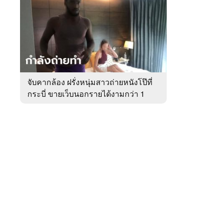
สัปดาห์
ของ
หมวด
อาชญากรรม
 WeTV
จับคากล้อง ฝรั่งหนุ่มสาวถ่ายหนังโป๊ที่
กระบี่ ขายเว็บนอกรายได้งามกว่า 1
ติดต่อโฆษณา
ล้าน
tencentthbd
sales@tencent.co.th
รา
ร้องเรียนเนื้อหาไม่เหมาะสม
แนะนำติชม แจ้งปัญหาการใช้งาน