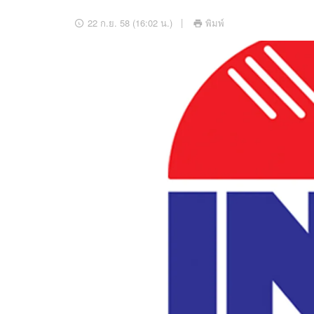
อัปเดตจีน
22 ก.ย. 58 (16:02 น.)
พิมพ์
เช็กข่าวชัวร์
ติดตามสนุกโซเชี
ดาวน์โหลดสนุกแอปฟรี
สงวนลิขสิทธิ์ ©
2569
บริษัท อิมเมจ ฟิวเจอร์ (ประเทศไทย) จำกัด