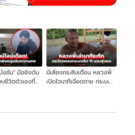
"บังซัน" มือยิงดับ
มีเสียงกระซิบเตือน หลวงพี่
บชีวิตตัวเองที่
เปิดใจนาทีเฉียดตาย กระบะ
ิดจุดเริ่มต้น
เด็กวัย 11 ชนคณะพระธุดงค์