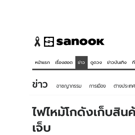
หน้าแรก
เรื่องฮอต
ข่าว
ดูดวง
ข่าวบันเทิง
ก
ข่าว
ข่าว
ดูดวง - 
อาชญากรรม
การเมือง
ต่างประเทศ
เรื่องฮอต
ดูดวง
ข่าว
หวยไทย
ไฟไหม้โกดังเก็บสิน
ข่าวบันเทิง
สถิติหวยไท
เจ็บ
ข่าวกีฬา
หวยลาว
ข่าวเศรษฐกิจ