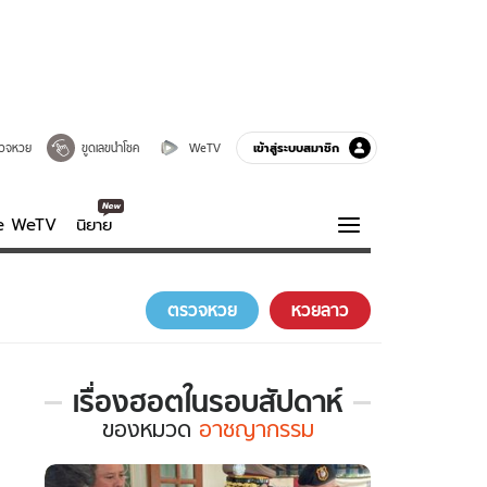
เข้าสู่ระบบสมาชิก
วจหวย
ขูดเลขนำโชค
WeTV
ve WeTV
นิยาย
รบรส
ความรู้รอบตัว
ตรวจหวย
หวยลาว
ฮาวทู
กูรู-รอบรู้
เรื่องฮอตในรอบสัปดาห์
เรื่อง
ของ
หมวด
อาชญากรรม
ฮอต
ใน
รอบ