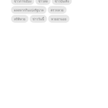
ข่าวการเมือง
ข่าวสด
ข่าวบันเทิง
ผลสลากกินแบ่งรัฐบาล
ตรวจหวย
สถิติหวย
ข่าววันนี้
หวยฮานอย