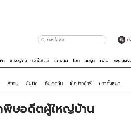
ตร
ีฬา
เศรษฐกิจ
ไลฟ์สไตล์
รถยนต์
ไอที
วัยรุ่น
คลิป
Exclusi
ตรวจหวย
ไลฟ์สไตล์
บันเทิงค
สังคม
บันเทิง
อัปเดตจีน
เช็กข่าวชัวร์
ข่าวทั้งหมด
ผู้หญิง
หนัง-ละคร
ผู้ชาย
เพลง
พิษอดีตผู้ใหญ่บ้าน
ย
วัยรุ่น
เกมส์
ไอที
คลิป
รถยนต์
พอดแคสต์