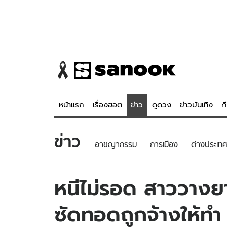
หน้าแรก
เรื่องฮอต
ข่าว
ดูดวง
ข่าวบันเทิง
ก
ข่าว
ข่าว
ดูดวง - 
อาชญากรรม
การเมือง
ต่างประเทศ
เรื่องฮอต
ดูดวง
ข่าว
หวยไทย
หนีไม่รอด สาววางยา
ข่าวบันเทิง
สถิติหวยไท
ซัดทอดถูกจ้างให้ทำ
ข่าวกีฬา
หวยลาว
ข่าวเศรษฐกิจ