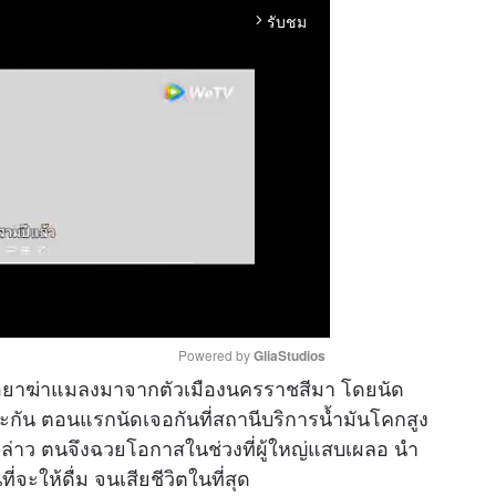
รับชม
arrow_forward_ios
Powered by 
GliaStudios
ปซื้อยาฆ่าแมลงมาจากตัวเมืองนครราชสีมา โดยนัด
ะกัน ตอนแรกนัดเจอกันที่สถานีบริการน้ำมันโคกสูง
M
ังกล่าว ตนจึงฉวยโอกาสในช่วงที่ผู้ใหญ่แสบเผลอ นำ
u
จะให้ดื่ม จนเสียชีวิตในที่สุด
t