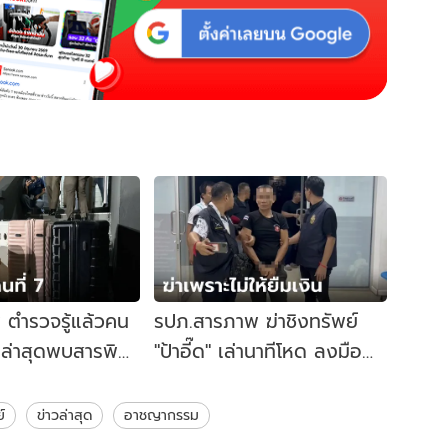
 ตำรวจรู้แล้วคน
รปภ.สารภาพ ฆ่าชิงทรัพย์
ร ล่าสุดพบสารพิษ
"ป้าอี๊ด" เล่านาทีโหด ลงมือ
ำ ทำให้คดีกระจ่าง
แล้วกลับไปทำงานเหมือนไม่มี
อะไรเกิดขึ้น
์
ข่าวล่าสุด
อาชญากรรม