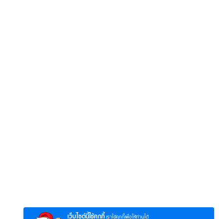
6
7
8
ยุทธ์
หากวินาทีนั้นไม่
ซอโซ่ล่ามธีร์
มหาศึ
พบเธอ (พากย์
(Uncut Ver.)
(พากย
ย)
ไทย)
เว็บไซต์นี้ใช้คุกกี้
เราใช้คุกกี้เพื่อให้ท่านได้