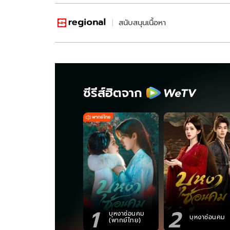
สนับสนุนเนื้อหา
ซีรีส์ฮิตจาก
1
2
บุหงาซ่อนคม
บุหงาซ่อนคม
(พากย์ไทย)