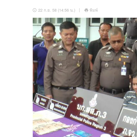
อัปเดตจีน
22 ก.ย. 58 (14:56 น.)
พิมพ์
เช็กข่าวชัวร์
ติดตามสนุกโซเชี
ดาวน์โหลดสนุกแอปฟรี
สงวนลิขสิทธิ์ ©
2569
บริษัท อิมเมจ ฟิวเจอร์ (ประเทศไทย) จำกัด