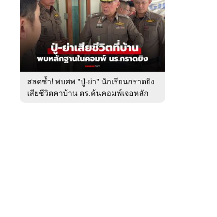
สัปดาห์
ของ
หมวด
อาชญากรรม
 WeTV
สลดซ้ำ! พบศพ "ปู่-ย่า" นักเรียนกราดยิง
เสียชีวิตคาบ้าน ตร.ค้นคอมพ์เจอหลัก
ติดต่อโฆษณา
ฐานสำคัญ
tencentthbd
sales@tencent.co.th
รา
ร้องเรียนเนื้อหาไม่เหมาะสม
แนะนำติชม แจ้งปัญหาการใช้งาน