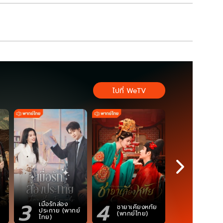
ไปที่ WeTV
3
4
5
เมื่อรักส่อง
ตำนานจอม
ชายาเคียงหทัย
ประกาย (พากย์
ภูตถังซาน
(พากย์ไทย)
ไทย)
(พากย์ไท