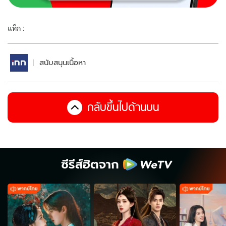
แท็ก :
สนับสนุนเนื้อหา
กลับขึ้นไปด้านบน
ซีรีส์ฮิตจาก