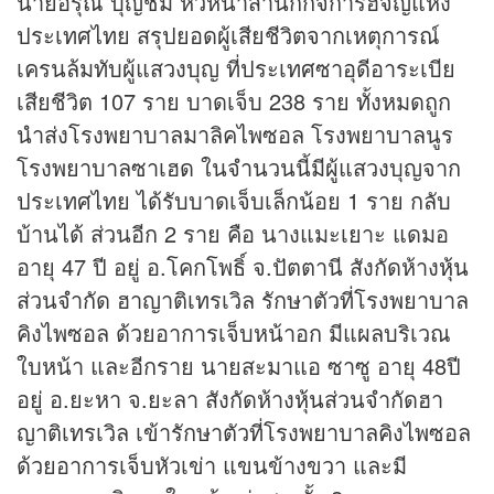
นายอรุณ บุญชม หัวหน้าสำนักกิจการฮัจญ์แห่ง
ประเทศไทย สรุปยอดผู้เสียชีวิตจากเหตุการณ์
เครนล้มทับผู้แสวงบุญ ที่ประเทศซาอุดีอาระเบีย
เสียชีวิต 107 ราย บาดเจ็บ 238 ราย ทั้งหมดถูก
นำส่งโรงพยาบาลมาลิคไพซอล โรงพยาบาลนูร
โรงพยาบาลซาเฮด ในจำนวนนี้มีผู้แสวงบุญจาก
ประเทศไทย ได้รับบาดเจ็บเล็กน้อย 1 ราย กลับ
บ้านได้ ส่วนอีก 2 ราย คือ นางแมะเยาะ แดมอ
อายุ 47 ปี อยู่ อ.โคกโพธิ์ จ.ปัตตานี สังกัดห้าง
หุ้น
ส่วนจำกัด ฮาญาติเทรเวิล รักษาตัวที่โรงพยาบาล
คิงไพซอล ด้วยอาการเจ็บหน้าอก มีแผลบริเวณ
ใบหน้า และอีกราย นายสะมาแอ ซาซู อายุ 48ปี
อยู่ อ.ยะหา จ.ยะลา สังกัดห้าง
หุ้น
ส่วนจำกัดฮา
ญาติเทรเวิล เข้ารักษาตัวที่โรงพยาบาลคิงไพซอล
ด้วยอาการเจ็บหัวเข่า แขนข้างขวา และมี