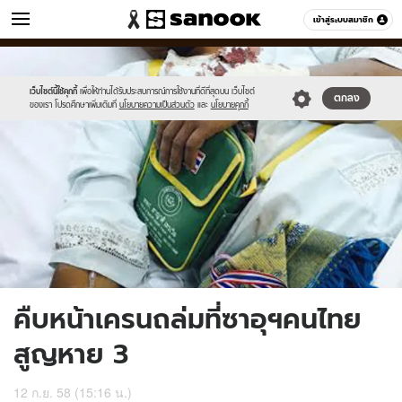
ข่าว
เข้าสู่ระบบสมาชิก
หมวดอื่นๆ
//s.isanook.com/ns/0/ud/372/1864266/645440-
Sanook
//s.isanook.com/sr/0/images/logo-
600
60
01.jpg
new-
sanook.png
เว็บไซต์นี้ใช้คุกกี้
เพื่อให้ท่านได้รับประสบการณ์การใช้งานที่ดีที่สุดบน เว็บไซต์
ตกลง
ของเรา โปรดศึกษาเพิ่มเติมที่
นโยบายความเป็นส่วนตัว
และ
นโยบายคุกกี้
คืบหน้าเครนถล่มที่ซาอุฯคนไทย
สูญหาย 3
12 ก.ย. 58 (15:16 น.)