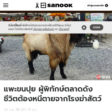
ข่าว
เข้าสู่ระบบสมาชิก
หมวดอื่นๆ
//s.isanook.com/ns/0/ud/372/1864031/news02.jpg
Sanook
//s.isanook.com/sr/0/images/logo-
600
60
new-
sanook.png
เว็บไซต์นี้ใช้คุกกี้
เพื่อให้ท่านได้รับประสบการณ์การใช้งานที่ดีที่สุดบน เว็บไซต์
ตกลง
ของเรา โปรดศึกษาเพิ่มเติมที่
นโยบายความเป็นส่วนตัว
และ
นโยบายคุกกี้
แพะขนปุย ผู้พิทักษ์ตลาดดัง
ชีวิตต้องหนีตายจากโรงฆ่าสัตว์
12 ก.ย. 58 (07:10 น.)