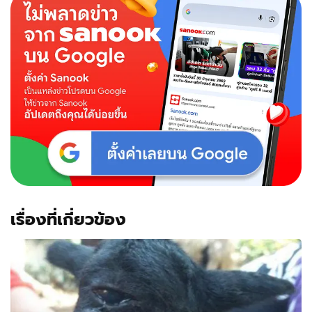
ดัง
ชีวิต
ต้อง
หนี
ตาย
จาก
โรง
ฆ่า
สัตว์
เรื่องที่เกี่ยวข้อง