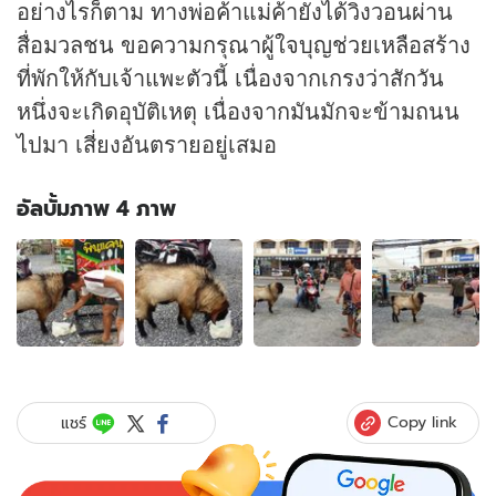
อย่างไรก็ตาม ทางพ่อค้าแม่ค้ายังได้วิงวอนผ่าน
สื่อมวลชน ขอความกรุณาผู้ใจบุญช่วยเหลือสร้าง
ที่พักให้กับเจ้าแพะตัวนี้ เนื่องจากเกรงว่าสักวัน
หนึ่งจะเกิดอุบัติเหตุ เนื่องจากมันมักจะข้ามถนน
ไปมา เสี่ยงอันตรายอยู่เสมอ
อัลบั้มภาพ 4 ภาพ
อัลบั้ม
ภาพ
4
ภาพ
ของ
แพะ
ขน
ปุย
Copy link
แชร์
ผู้
พิทักษ์
ตลาด