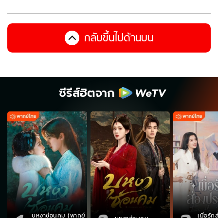
กลับขึ้นไปด้านบน
ซีรีส์ฮิตจาก
บุหงาซ่อนคม (พากย์
เมื่อรั