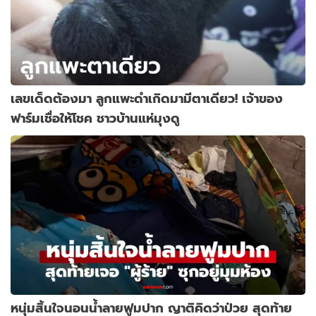
เลขเด็ดต้องมา ลูกแพะดำเกิดมามีตาเดียว! เจ้าของ
ฟาร์มเชื่อให้โชค ชาวบ้านแห่มุงดู
หนุ่มสิ้นใจนอนน้ำลายฟูมปาก ญาติคิดว่าป่วย สุดท้าย