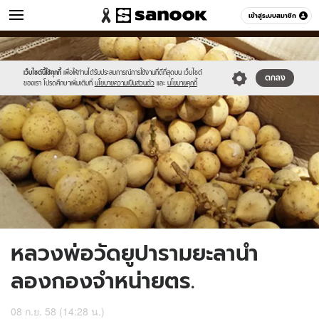
ข่าว
เข้าสู่ระบบสมาชิก
หมวดอื่นๆ
//s.isanook.com/ns/0/ud/372/1861910/644519-
Sanook
//s.isanook.com/sr/0/images/logo-
600
60
01.jpg
new-
sanook.png
เว็บไซต์นี้ใช้คุกกี้
เพื่อให้ท่านได้รับประสบการณ์การใช้งานที่ดีที่สุดบน เว็บไซต์
ตกลง
ของเรา โปรดศึกษาเพิ่มเติมที่
นโยบายความเป็นส่วนตัว
และ
นโยบายคุกกี้
หลวงพ่อวัดยูปารามยะลานำ
ลองกองจำหน่ายตร.
08 ก.ย. 58 (14:28 น.)