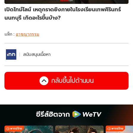
เปิดไทม์ไลน์ เหตุกราดยิงภายในโรงเรียนเทพศิรินทร์
นนทบุรี เกิดอะไรขึ้นบ้าง?
แท็ก :
อาชญากรรม
สนับสนุนเนื้อหา
กลับขึ้นไปด้านบน
ซีรีส์ฮิตจาก