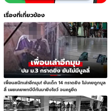
เรื่องที่เกี่ยวข้อง
เพื่อนสนิทเล่าอีกมุม! ยันเด็ก 14 กราดยิง ไม่เคยถูกบูล
ลี่ เผยเคยพกบีบีกันมายิงโชว์ จนครูยึด