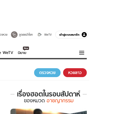
เข้าสู่ระบบสมาชิก
วจหวย
ขูดเลขนำโชค
WeTV
ve WeTV
นิยาย
รบรส
ความรู้รอบตัว
ตรวจหวย
หวยลาว
ฮาวทู
กูรู-รอบรู้
เรื่องฮอตในรอบสัปดาห์
เรื่อง
ของ
หมวด
อาชญากรรม
ฮอต
ใน
รอบ