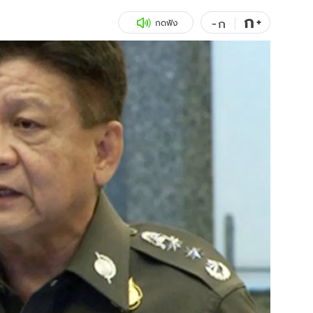
ก
สุขภาพ
+
ดูทีวี
-
ก
กดฟัง
เที่ยว-กิน
WeTV
Tasteful Thailand
Exclusive
Sanook Choice
นิยาย
ยลได้ที่
ร่วมงานกับเ