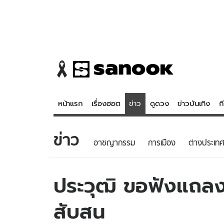
หน้าแรก
เรื่องฮอต
ข่าว
ดูดวง
ข่าวบันเทิง
ก
ข่าว
ข่าว
ดูดวง - 
อาชญากรรม
การเมือง
ต่างประเทศ
เรื่องฮอต
ดูดวง
ข่าว
หวยไทย
ประวุฒิ ขอฟังแถลง
ข่าวบันเทิง
สถิติหวยไท
สับสน
ข่าวกีฬา
หวยลาว
ข่าวเศรษฐกิจ