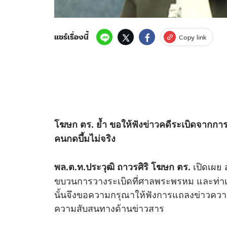
แชร์เรื่องนี้
Copy link
โฆษก ตร. ย้ำ ขอให้ฟัง
ข่าว
คดีระเบิดจากกา
คนกดบึ้มไม่จริง
เปิดเผย ส
พล.ต.ท.ประวุฒิ ถาวรศิริ โฆษก ตร.
ขบวนการวางระเบิดที่ศาลพระพรหม และท่าเรือ
นั้นจึงขอความกรุณาให้ฟังการแถลงข่าวความ
ความสับสนทางด้านข่าวสาร