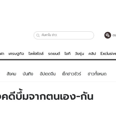
ตร
ีฬา
เศรษฐกิจ
ไลฟ์สไตล์
รถยนต์
ไอที
วัยรุ่น
คลิป
Exclusi
ตรวจหวย
ไลฟ์สไตล์
บันเทิงค
สังคม
บันเทิง
อัปเดตจีน
เช็กข่าวชัวร์
ข่าวทั้งหมด
ผู้หญิง
หนัง-ละคร
ผู้ชาย
เพลง
คดีบึ้มจากตนเอง-กัน
ย
วัยรุ่น
เกมส์
ไอที
คลิป
รถยนต์
พอดแคสต์