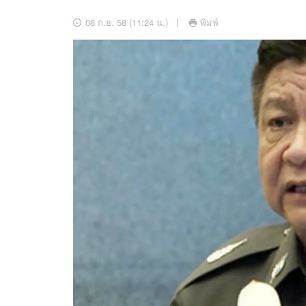
อัปเดตจีน
08 ก.ย. 58 (11:24 น.)
พิมพ์
เช็กข่าวชัวร์
ติดตามสนุกโซเชี
ดาวน์โหลดสนุกแอปฟรี
สงวนลิขสิทธิ์ ©
2569
บริษัท อิมเมจ ฟิวเจอร์ (ประเทศไทย) จำกัด