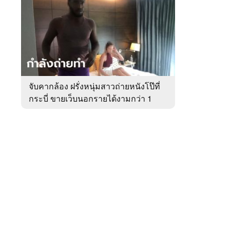
สัปดาห์
ของ
หมวด
อาชญากรรม
 WeTV
จับคากล้อง ฝรั่งหนุ่มสาวถ่ายหนังโป๊ที่
กระบี่ ขายเว็บนอกรายได้งามกว่า 1
ติดต่อโฆษณา
ล้าน
tencentthbd
sales@tencent.co.th
รา
ร้องเรียนเนื้อหาไม่เหมาะสม
แนะนำติชม แจ้งปัญหาการใช้งาน