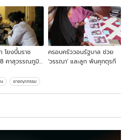
 โยงบึ้มราช
​ครอบครัววอนรัฐบาล ช่วย
58 คาสุวรรณภูมิ
'วรรณา' และลูก พ้นคุกตุรกี
ุรกี คุมสอบ
วน
อาชญากรรม