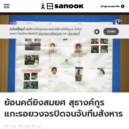
ข่าว
เข้าสู่ระบบสมาชิก
หมวดอื่นๆ
//s.isanook.com/ns/0/ud/371/1859519/2.jpg
Sanook
//s.isanook.com/sr/0/images/logo-
600
60
new-
sanook.png
เว็บไซต์นี้ใช้คุกกี้
เพื่อให้ท่านได้รับประสบการณ์การใช้งานที่ดีที่สุดบน เว็บไซต์
ตกลง
ของเรา โปรดศึกษาเพิ่มเติมที่
นโยบายความเป็นส่วนตัว
และ
นโยบายคุกกี้
ย้อนคดียิงสมยศ สุธางค์กูร
แกะรอยวงจรปิดจนจับทีมสังหาร
04 ก.ย. 58 (06:19 น.)