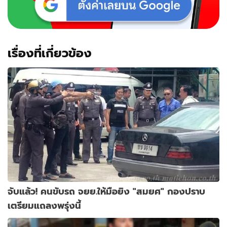
เรื่องที่เกี่ยวข้อง
จับแล้ว! คนขับรถ จยย.ให้มือยิง "สมยศ" กองปราบ
เตรียมแถลงพรุ่งนี้