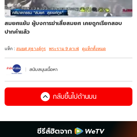
สมยศแย้ม ผู้บงการฆ่าเสี่ยสมยศ เคยถูกเรียกสอบ
ปากคำแล้ว
แท็ก :
สมยศ สุธางค์กูร
พระราม 9 คาเฟ่
ดูแท็กทั้งหมด
สนับสนุนเนื้อหา
กลับขึ้นไปด้านบน
ซีรีส์ฮิตจาก