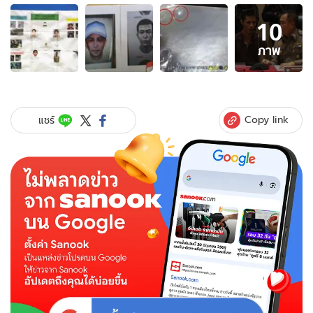
อัลบั้ม
10
ภาพ
10
ภาพ
ภาพ
ของ
ย้อน
คดี
ยิง
Copy link
แชร์
สมยศ
สุธา
งค์
กูร
แกะรอย
วงจรปิด
จน
จับ
ทีม
สังหาร