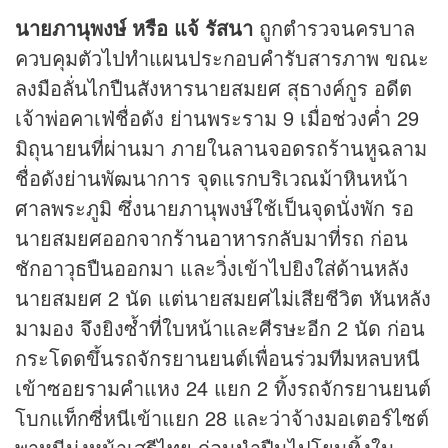
นายภานุพงษ์ หรือ แจ้ รัสนา
ถูกตำรวจนครบาล
ควบคุมตัวไปทำแผนประกอบคำรับสารภาพ ขณะ
ลงมือลั่นไกปืนสังหารนายสมยศ สุธางค์กูร อดีต
เจ้าพ่อคาเฟ่ชื่อดัง ย่านพระราม 9 เมื่อช่วงค่ำ 29
มิถุนายนที่ผ่านมา ภายในลานจอดรถร้านหูฉลาม
ชื่อดังย่านพัฒนาการ จุดแรกบริเวณม้าหินหน้า
ศาลพระภูมิ ซึ่งนายภานุพงษ์ใช้เป็นจุดนั่งพัก รอ
นายสมยศออกจาก
ร้านอาหาร
กลับมาที่รถ ก่อน
ชักอาวุธปืนออกมา และวิ่งเข้าไปยิงใส่ด้านหลัง
นายสมยศ 2 นัด แต่นายสมยศไม่เสียชีวิต หันหลัง
มามอง จึงยิงซ้ำที่ใบหน้าและศีรษะอีก 2 นัด ก่อน
กระโดดขึ้นรถจักรยานยนต์เพื่อนร่วมทีมหลบหนี
เข้าซอยรามคำแหง 24 แยก 2 ทิ้งรถจักรยานยนต์
โบกแท็กซี่หนีเข้าแยก 28 และว่าจ้างมอเตอร์ไซต์
พาหนีมุ่งหน้าเสรีไทย ก่อนนำปืนไปโยนทิ้งใน