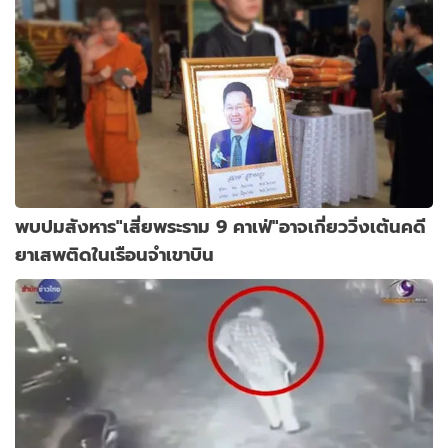
พบปมสังหาร"เสี่ยพระราม 9 คาเฟ่"อาจเกี่ยววิ่งเต้นคดี
ยาเสพติดในเรือนจำเขาบิน