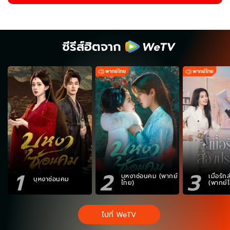
ซีรีส์ฮิตจาก
1
2
3
บุหงาซ่อนคม (พากย์
เมื่อรั
บุหงาซ่อนคม
ไทย)
(พากย์
ไปที่ WeTV