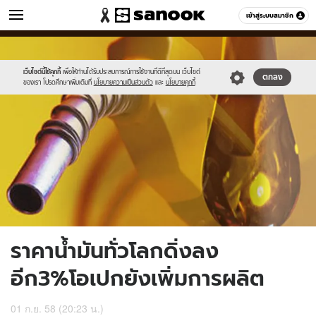
ข่าว
เข้าสู่ระบบสมาชิก
หมวดอื่นๆ
//s.isanook.com/ns/0/ud/371/1858202/643097-
Sanook
//s.isanook.com/sr/0/images/logo-
600
60
01.jpg
new-
sanook.png
เว็บไซต์นี้ใช้คุกกี้
เพื่อให้ท่านได้รับประสบการณ์การใช้งานที่ดีที่สุดบน เว็บไซต์
ตกลง
ของเรา โปรดศึกษาเพิ่มเติมที่
นโยบายความเป็นส่วนตัว
และ
นโยบายคุกกี้
ราคาน้ำมันทั่วโลกดิ่งลง
อีก3%โอเปกยังเพิ่มการผลิต
01 ก.ย. 58 (20:23 น.)