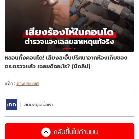
หลอนทั้งคอนโด! เสียงสะอื้นปริศนาจากห้องเก็บของ
ตร.ตรวจแล้ว เฉลยคืออะไร? (มีคลิป)
แท็ก :
ต่างประเทศ
สนับสนุนเนื้อหา
กลับขึ้นไปด้านบน