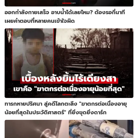
ออกกำลังกายเสร็จ อาบน้ำได้เลยไหม? ต้องรอกี่นาที
เผยคำตอบที่หลายคนเข้าใจผิด
ทารกหายปริศนา สู่คดีโลกตะลึง "ฆาตกรต่อเนื่องอายุ
น้อยที่สุดในประวัติศาสตร์" ที่ยิ่งขุดยิ่งดาร์ก