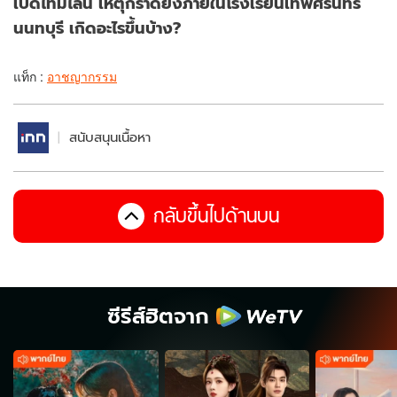
เปิดไทม์ไลน์ เหตุกราดยิงภายในโรงเรียนเทพศิรินทร์
นนทบุรี เกิดอะไรขึ้นบ้าง?
แท็ก :
อาชญากรรม
สนับสนุนเนื้อหา
กลับขึ้นไปด้านบน
ซีรีส์ฮิตจาก