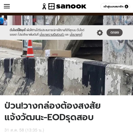
ข่าว
เข้าสู่ระบบสมาชิก
หมวดอื่นๆ
//s.isanook.com/ns/0/ud/371/1857274/642700-
Sanook
//s.isanook.com/sr/0/images/logo-
600
60
01.jpg
new-
sanook.png
เว็บไซต์นี้ใช้คุกกี้
เพื่อให้ท่านได้รับประสบการณ์การใช้งานที่ดีที่สุดบน เว็บไซต์
ตกลง
ของเรา โปรดศึกษาเพิ่มเติมที่
นโยบายความเป็นส่วนตัว
และ
นโยบายคุกกี้
ป่วน!วางกล่องต้องสงสัย
แจ้งวัฒนะ-EODรุดสอบ
31 ส.ค. 58 (13:35 น.)