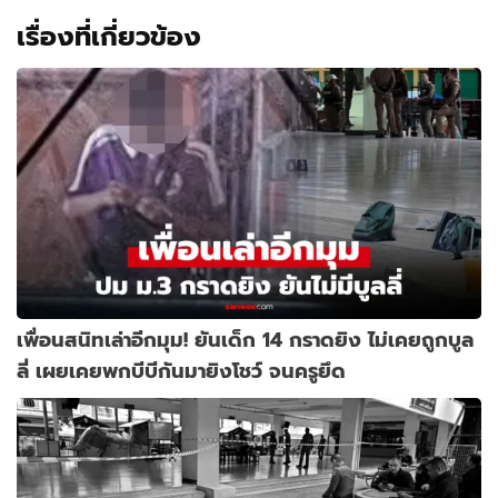
เรื่องที่เกี่ยวข้อง
เพื่อนสนิทเล่าอีกมุม! ยันเด็ก 14 กราดยิง ไม่เคยถูกบูล
ลี่ เผยเคยพกบีบีกันมายิงโชว์ จนครูยึด