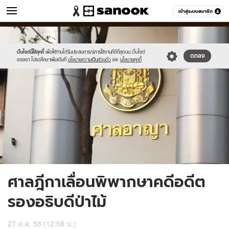
ข่าว
เข้าสู่ระบบสมาชิก
หมวดอื่นๆ
//s.isanook.com/ns/0/ud/371/1855222/641926-
Sanook
//s.isanook.com/sr/0/images/logo-
600
60
01.jpg
new-
sanook.png
เว็บไซต์นี้ใช้คุกกี้
เพื่อให้ท่านได้รับประสบการณ์การใช้งานที่ดีที่สุดบน เว็บไซต์
ตกลง
ของเรา โปรดศึกษาเพิ่มเติมที่
นโยบายความเป็นส่วนตัว
และ
นโยบายคุกกี้
ศาลฎีกาเลื่อนพิพากษาคดีอดีต
รองอธิบดีป่าไม้
27 ส.ค. 58 (12:58 น.)