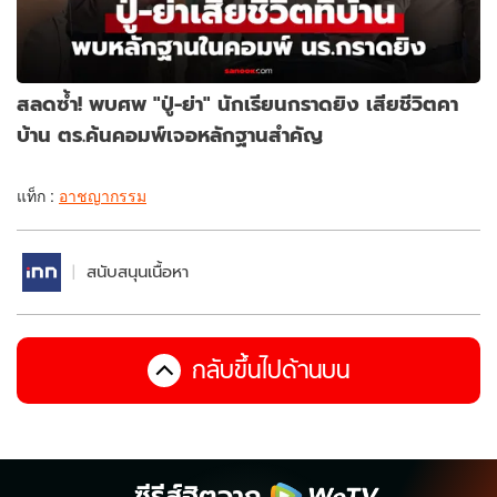
สลดซ้ำ! พบศพ "ปู่-ย่า" นักเรียนกราดยิง เสียชีวิตคา
บ้าน ตร.ค้นคอมพ์เจอหลักฐานสำคัญ
แท็ก :
อาชญากรรม
สนับสนุนเนื้อหา
กลับขึ้นไปด้านบน
ซีรีส์ฮิตจาก