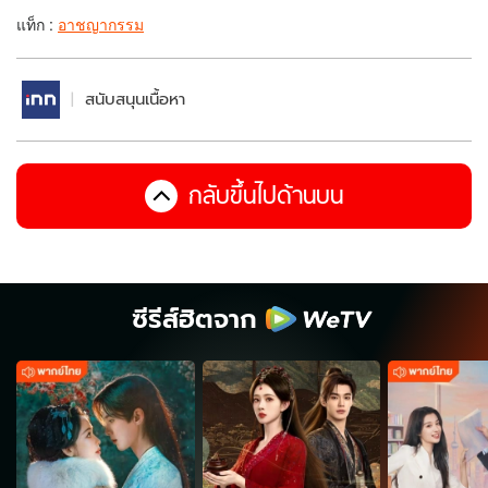
แท็ก :
อาชญากรรม
สนับสนุนเนื้อหา
กลับขึ้นไปด้านบน
ซีรีส์ฮิตจาก