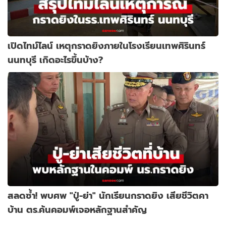
เปิดไทม์ไลน์ เหตุกราดยิงภายในโรงเรียนเทพศิรินทร์
นนทบุรี เกิดอะไรขึ้นบ้าง?
สลดซ้ำ! พบศพ "ปู่-ย่า" นักเรียนกราดยิง เสียชีวิตคา
บ้าน ตร.ค้นคอมพ์เจอหลักฐานสำคัญ