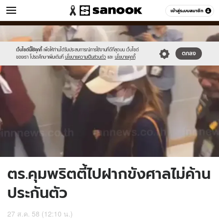
ข่าว
เข้าสู่ระบบสมาชิก
หมวดอื่นๆ
//s.isanook.com/ns/0/ud/371/1855194/641914-
Sanook
//s.isanook.com/sr/0/images/logo-
600
60
02.jpg
new-
sanook.png
เว็บไซต์นี้ใช้คุกกี้
เพื่อให้ท่านได้รับประสบการณ์การใช้งานที่ดีที่สุดบน เว็บไซต์
ตกลง
ของเรา โปรดศึกษาเพิ่มเติมที่
นโยบายความเป็นส่วนตัว
และ
นโยบายคุกกี้
ตร.คุมพริตตี้ไปฝากขังศาลไม่ค้าน
ประกันตัว
27 ส.ค. 58 (12:10 น.)