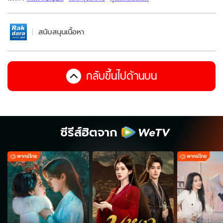
สนับสนุนเนื้อหา
กลับขึ้นไปด้านบน
ซีรีส์ฮิตจาก