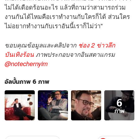
ไม่ได้เดือดร้อนอะไร แล้วที่ถามว่าสามารถร่วม
งานกันได้ไหมคือเราทำงานกับใครก็ได้ ส่วนใคร
ไม่อยากทำงานกับเราอันนี้เราก็ไม่ว่า"
ขอบคุณข้อมูลและ
คลิป
จาก
ช่อง 2 ข่าวลึก
บันเทิงร้อน
ภาพประกอบจากอินสตาแกรม
@notechernyim
อัลบั้มภาพ 6 ภาพ
อัลบั้ม
6
ภาพ
6
ภาพ
ภาพ
ของ
"เสรี
รุ่ง