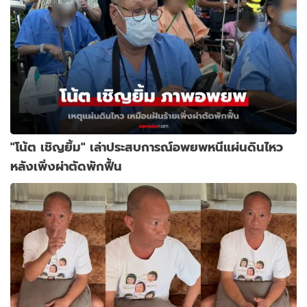
"โน้ต เชิญยิ้ม" เล่าประสบการณ์อพยพหนีแผ่นดินไหว
หลังเพิ่งผ่าตัดพักฟื้น