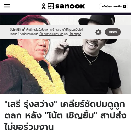
ข่าวบันเทิง
เข้าสู่ระบบสมาชิก
หมวดอื่นๆ
//s.isanook.com/ns/0/ud/370/1853926/note01.jpg
Sanook
//s.isanook.com/sr/0/images/logo-
600
60
new-
sanook.png
เว็บไซต์นี้ใช้คุกกี้
เพื่อให้ท่านได้รับประสบการณ์การใช้งานที่ดีที่สุดบน เว็บไซต์
ตกลง
ของเรา โปรดศึกษาเพิ่มเติมที่
นโยบายความเป็นส่วนตัว
และ
นโยบายคุกกี้
"เสรี รุ่งสว่าง" เคลียร์ชัดปมดูถูก
ตลก หลัง "โน้ต เชิญยิ้ม" สาปส่ง
ไม่ขอร่วมงาน