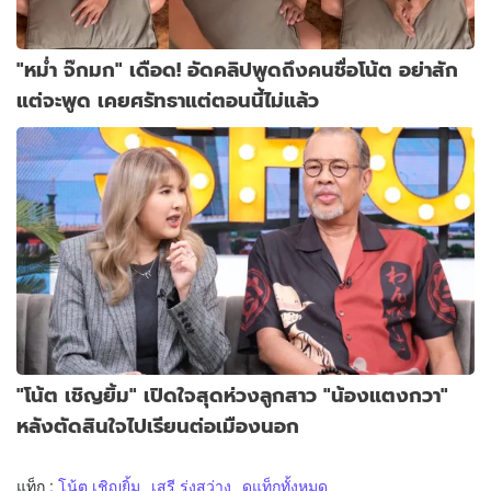
"หม่ำ จ๊กมก" เดือด! อัดคลิปพูดถึงคนชื่อโน้ต อย่าสัก
แต่จะพูด เคยศรัทธาแต่ตอนนี้ไม่แล้ว
"โน้ต เชิญยิ้ม" เปิดใจสุดห่วงลูกสาว "น้องแตงกวา"
หลังตัดสินใจไปเรียนต่อเมืองนอก
แท็ก :
โน้ต เชิญยิ้ม
เสรี รุ่งสว่าง
ดูแท็กทั้งหมด