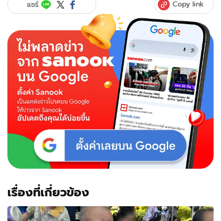
สว่าง"
Copy link
แชร์
เคลียร์
ชัด
ปม
ดูถูก
ตลก
หลัง
"โน้ต
เชิญ
ยิ้ม"
สาป
ส่ง
ไม่
ขอ
ร่วม
งาน
เรื่องที่เกี่ยวข้อง