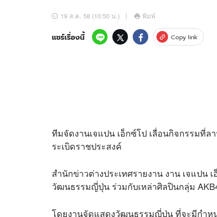
อัปเดตจีน
19 ส.ค. 58 (10:50 น.)
พิมพ์
เช็กข่าวชัวร์
แชร์เรื่องนี้
Copy link
ติดตามสนุกโซเชี
ดาวน์โหลดสนุกแอปฟรี
ทีมจัดงานเจแปน เอ็กซ์โป เลื่อนกิจกรรมที่ล
สงวนลิขสิทธิ์ ©
2569
บริษัท อิมเมจ ฟิวเจอร์ (ประเทศไทย) จำกัด
ระเบิดราชประสงค์
สำนัก
ข่าว
ต่างประเทศรายงาน งาน เจแปน เอ็
วัฒนธรรมญี่ปุ่น ร่วมกับเหล่าศิลปินกลุ่ม A
โดยงานจัดแสดงวัฒนธรรมญี่ปุ่น ที่จะมีกำหนด