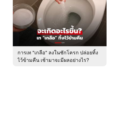
สัปดาห์
ของ
หมวด
ต่าง
 WeTV
ประเทศ
การเท "เกลือ" ลงในชักโครก ปล่อยทิ้ง
ไว้ข้ามคืน เช้ามาจะมีผลอย่างไร?
ติดต่อโฆษณา
tencentthbd
sales@tencent.co.th
รา
ร้องเรียนเนื้อหาไม่เหมาะสม
แนะนำติชม แจ้งปัญหาการใช้งาน