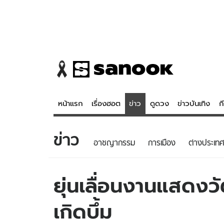
หน้าแรก
เรื่องฮอต
ข่าว
ดูดวง
ข่าวบันเทิง
ก
ข่าว
ข่าว
ดูดวง - 
อาชญากรรม
การเมือง
ต่างประเทศ
เรื่องฮอต
ดูดวง
ข่าว
หวยไทย
ยุ่นเลื่อนงานแสดง
ข่าวบันเทิง
สถิติหวยไท
เกิดบึ้ม
ข่าวกีฬา
หวยลาว
ข่าวเศรษฐกิจ