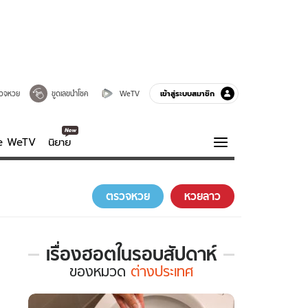
เข้าสู่ระบบสมาชิก
วจหวย
ขูดเลขนำโชค
WeTV
ve WeTV
นิยาย
รบรส
ความรู้รอบตัว
ตรวจหวย
หวยลาว
ฮาวทู
กูรู-รอบรู้
เรื่องฮอตในรอบสัปดาห์
เรื่อง
ของ
หมวด
ต่างประเทศ
ฮอต
ใน
รอบ