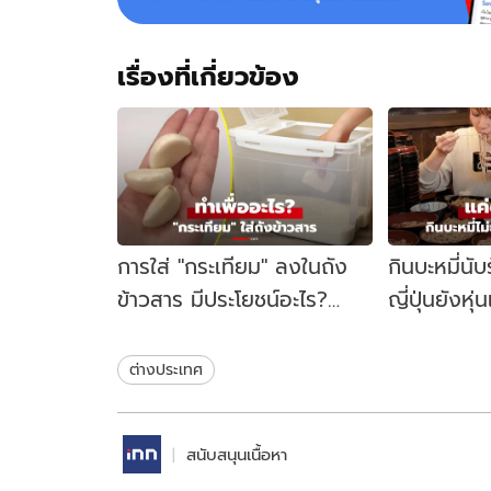
เรื่องที่เกี่ยวข้อง
การใส่ "กระเทียม" ลงในถัง
กินบะหมี่นั
ข้าวสาร มีประโยชน์อะไร?
ญี่ปุ่นยังหุ
เฉลยแล้วทำไมหลายบ้านชอบ
"สิ่งนี้" ต่อเ
ทำ!
ต่างประเทศ
สนับสนุนเนื้อหา