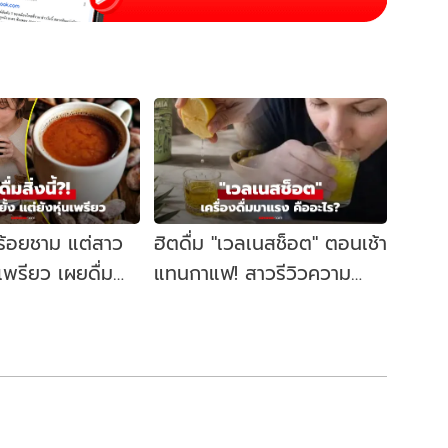
บร้อยชาม แต่สาว
ฮิตดื่ม "เวลเนสช็อต" ตอนเช้า
่นเพรียว เผยดื่ม
แทนกาแฟ! สาวรีวิวความ
นื่อง 1 ปี!
เปลี่ยนแปลง สุขภาพดีขึ้น
จริงหรือ?