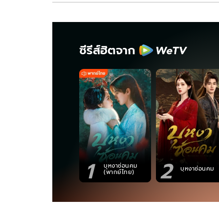
ซีรีส์ฮิตจาก
1
2
บุหงาซ่อนคม
บุหงาซ่อนคม
(พากย์ไทย)