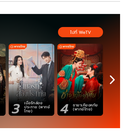
ไปที่ WeTV
3
4
5
เมื่อรักส่อง
ตำนานจอม
ชายาเคียงหทัย
ประกาย (พากย์
ภูตถังซาน
(พากย์ไทย)
ไทย)
(พากย์ไท