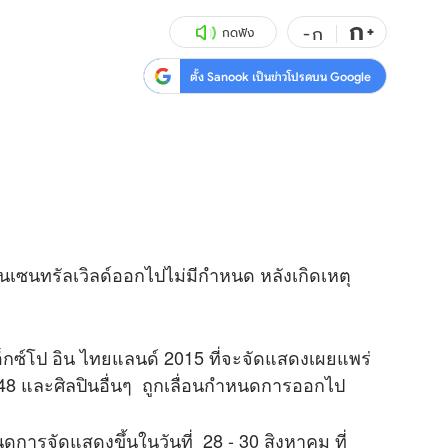
ก
สุขภาพ
+
ดูทีวี
-
ก
กดฟัง
เที่ยว-กิน
WeTV
ตั้ง Sanook เป็นข่าวโปรดบน Google
Tasteful Thailand
Exclusive
Sanook Choice
นิยาย
ยลได้ที่
านเซนทรัลเวิลด์ออกไปไม่มีกำหนด หลังเกิดเหตุ
ร่วมงานกับเ
กซ์โป อิน ไทยแลนด์ 2015 ที่จะจัดแสดงเผยแพร่
KB48 และศิลปินอื่นๆ ถูกเลื่อนกำหนดการออกไป
การจัดแสดงขึ้นในวันที่ 28 - 30 สิงหาคม ที่