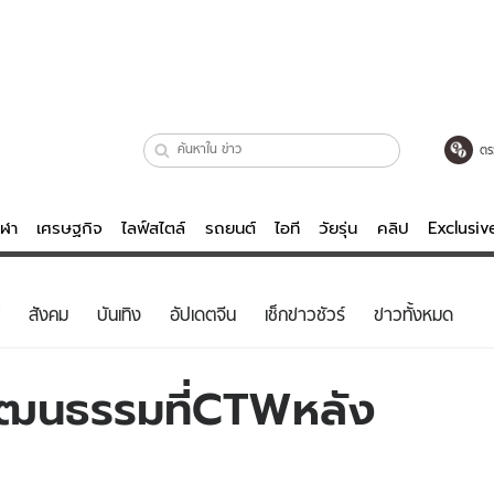
ตร
ีฬา
เศรษฐกิจ
ไลฟ์สไตล์
รถยนต์
ไอที
วัยรุ่น
คลิป
Exclusi
ตรวจหวย
ไลฟ์สไตล์
บันเทิงค
สังคม
บันเทิง
อัปเดตจีน
เช็กข่าวชัวร์
ข่าวทั้งหมด
ผู้หญิง
หนัง-ละคร
ผู้ชาย
เพลง
วัฒนธรรมที่CTWหลัง
ย
วัยรุ่น
เกมส์
ไอที
คลิป
รถยนต์
พอดแคสต์