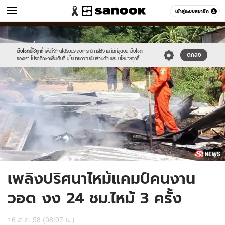
ข่าว
เข้าสู่ระบบสมาชิก
หมวดอื่นๆ
//s.isanook.com/ns/0/ud/369/1848150/vdd.jpg
Sanook
//s.isanook.com/sr/0/images/logo-
600
60
new-
sanook.png
เว็บไซต์นี้ใช้คุกกี้
เพื่อให้ท่านได้รับประสบการณ์การใช้งานที่ดีที่สุดบน เว็บไซต์
ตกลง
ของเรา โปรดศึกษาเพิ่มเติมที่
นโยบายความเป็นส่วนตัว
และ
นโยบายคุกกี้
เพลิงปริศนาไหม้แคมป์คนงาน
วอด งง 24 ชม.ไหม้ 3 ครั้ง
16 ส.ค. 58 (08:07 น.)