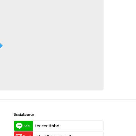
 WeTV
ติดต่อโฆษณา
tencentthbd
sales@tencent.co.th
รา
ร้องเรียนเนื้อหาไม่เหมาะสม
แนะนำติชม แจ้งปัญหาการใช้งาน
ติดต่อโฆษณา
tencentthbd
Add