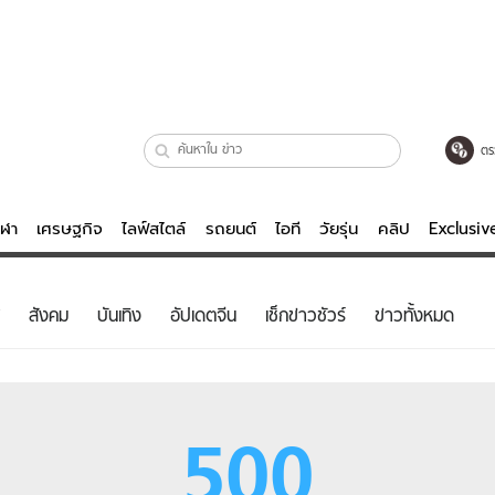
ตร
ีฬา
เศรษฐกิจ
ไลฟ์สไตล์
รถยนต์
ไอที
วัยรุ่น
คลิป
Exclusi
ตรวจหวย
ไลฟ์สไตล์
บันเทิงค
สังคม
บันเทิง
อัปเดตจีน
เช็กข่าวชัวร์
ข่าวทั้งหมด
ผู้หญิง
หนัง-ละคร
ผู้ชาย
เพลง
ย
วัยรุ่น
เกมส์
500
ไอที
คลิป
รถยนต์
พอดแคสต์