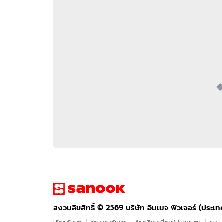
อัปเดตจีน
เช็กข่าวชัวร์
ติดตามสนุกโซเชี
ดาวน์โหลดสนุกแอปฟรี
สงวนลิขสิทธิ์ ©
2569
บริษัท อิมเมจ ฟิวเจอร์ (ประเทศไทย) จำกัด
สงวนลิขสิทธิ์ ©
2569
บริษัท อิมเมจ ฟิวเจอร์ (ประเ