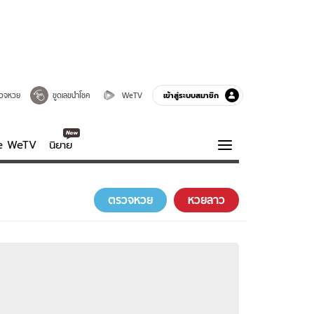
เข้าสู่ระบบสมาชิก
วจหวย
ขูดเลขนำโชค
WeTV
ve WeTV
นิยาย
รบรส
ความรู้รอบตัว
ตรวจหวย
หวยลาว
ฮาวทู
กูรู-รอบรู้