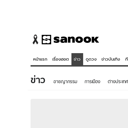
หน้าแรก
เรื่องฮอต
ข่าว
ดูดวง
ข่าวบันเทิง
ก
ข่าว
ข่าว
ดูดวง - 
อาชญากรรม
การเมือง
ต่างประเทศ
เรื่องฮอต
ดูดวง
ข่าว
หวยไทย
ข่าวบันเทิง
สถิติหวยไท
ข่าวกีฬา
หวยลาว
ข่าวเศรษฐกิจ