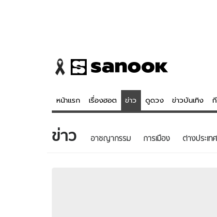
หน้าแรก
เรื่องฮอต
ข่าว
ดูดวง
ข่าวบันเทิง
ก
ข่าว
ข่าว
ดูดวง - 
อาชญากรรม
การเมือง
ต่างประเทศ
เรื่องฮอต
ดูดวง
ข่าว
หวยไทย
ข่าวบันเทิง
สถิติหวยไท
ข่าวกีฬา
หวยลาว
ข่าวเศรษฐกิจ