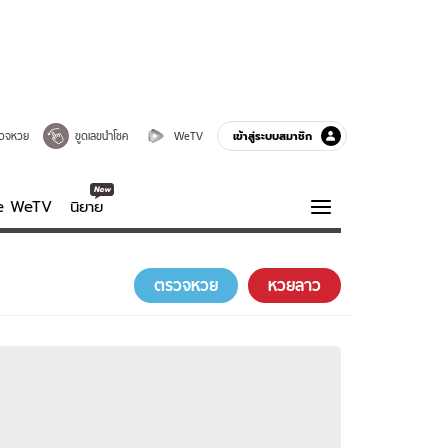
เข้าสู่ระบบสมาชิก
วจหวย
ขูดเลขนำโชค
WeTV
ve WeTV
นิยาย
รบรส
ความรู้รอบตัว
ตรวจหวย
หวยลาว
ฮาวทู
กูรู-รอบรู้