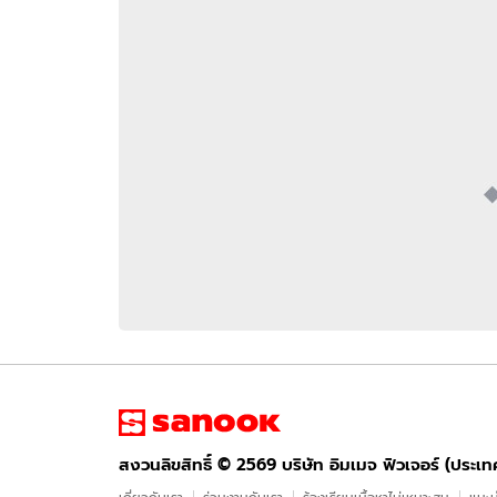
อัปเดตจีน
เช็กข่าวชัวร์
ติดตามสนุกโซเชี
ดาวน์โหลดสนุกแอปฟรี
สงวนลิขสิทธิ์ ©
2569
บริษัท อิมเมจ ฟิวเจอร์ (ประเทศไทย) จำกัด
สงวนลิขสิทธิ์ ©
2569
บริษัท อิมเมจ ฟิวเจอร์ (ประเ