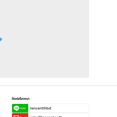
 WeTV
ติดต่อโฆษณา
tencentthbd
sales@tencent.co.th
รา
ร้องเรียนเนื้อหาไม่เหมาะสม
แนะนำติชม แจ้งปัญหาการใช้งาน
ติดต่อโฆษณา
tencentthbd
Add