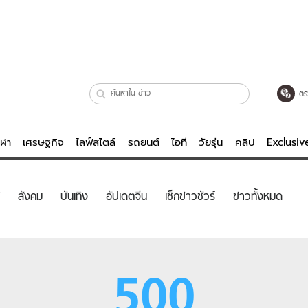
ตร
ีฬา
เศรษฐกิจ
ไลฟ์สไตล์
รถยนต์
ไอที
วัยรุ่น
คลิป
Exclusi
ตรวจหวย
ไลฟ์สไตล์
บันเทิงค
สังคม
บันเทิง
อัปเดตจีน
เช็กข่าวชัวร์
ข่าวทั้งหมด
ผู้หญิง
หนัง-ละคร
ผู้ชาย
เพลง
ย
วัยรุ่น
เกมส์
500
ไอที
คลิป
รถยนต์
พอดแคสต์