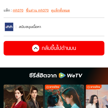
แท็ก :
mh370
ชิ้นส่วน mh370
ดูแท็กทั้งหมด
สนับสนุนเนื้อหา
กลับขึ้นไปด้านบน
ซีรีส์ฮิตจาก