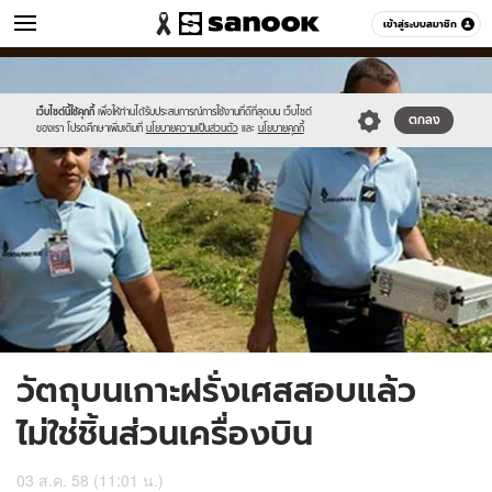
ข่าว
เข้าสู่ระบบสมาชิก
หมวดอื่นๆ
//s.isanook.com/ns/0/ud/368/1840891/222.jpg
Sanook
//s.isanook.com/sr/0/images/logo-
600
60
new-
sanook.png
เว็บไซต์นี้ใช้คุกกี้
เพื่อให้ท่านได้รับประสบการณ์การใช้งานที่ดีที่สุดบน เว็บไซต์
ตกลง
ของเรา โปรดศึกษาเพิ่มเติมที่
นโยบายความเป็นส่วนตัว
และ
นโยบายคุกกี้
วัตถุบนเกาะฝรั่งเศสสอบแล้ว
ไม่ใช่ชิ้นส่วนเครื่องบิน
03 ส.ค. 58 (11:01 น.)