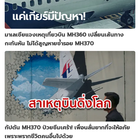
มาเลเซียแจงเหตุเที่ยวบิน MH360 เปลี่ยนเส้นทาง
กะทันหัน ไม่ได้สูญหายซ้ำรอย MH370
กัปตัน MH370 ป่วยซึมเศร้า! เพื่อนลั่นยากที่จะให้อภัย
เพราะพรากชีวิตคนอื่นไปด้วย