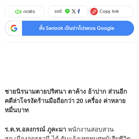
Copy link
แชร์
กดฟัง
ตั้ง Sanook เป็นข่าวโปรดบน Google
ชายนิรนามตายปริศนา ตาค้าง อ้าปาก ส่วนอีก
คดีล่าโจรงัดร้านมือถือกว่า 20 เครื่อง ค่าหลาย
หมื่นบาท
ร.ต.ท.อลงกรณ์ ภูคะมา
พนักงานสอบสวน
สภ.เมืองอุดรธานี ได้ รับแจ้งเหตุพบศพผู้เสียชีวิต