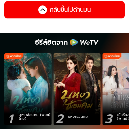
กลับขึ้นไปด้านบน
ซีรีส์ฮิตจาก
1
2
3
บุหงาซ่อนคม (พากย์
เมื่อรั
บุหงาซ่อนคม
ไทย)
(พากย์