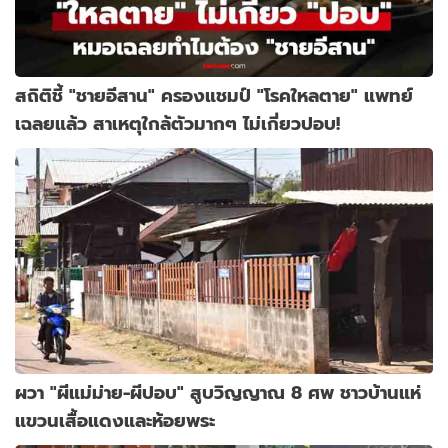
สถิติชี้ "ชายอีสาน" ครองแชมป์ "โรคใหลตาย" แพทย์
เฉลยแล้ว สาเหตุใกล้ตัวมากๆ ไม่เกี่ยวปอบ!
ผวา "ผีแม่ม่าย-ผีปอบ" สูบวิญญาณ 8 ศพ ชาวบ้านแห่
แขวนเสื้อแดงและห้อยพระ