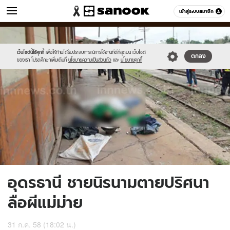
ข่าว
เข้าสู่ระบบสมาชิก
หมวดอื่นๆ
//s.isanook.com/ns/0/ud/367/1839882/news06.jpg
Sanook
//s.isanook.com/sr/0/images/logo-
600
60
new-
sanook.png
เว็บไซต์นี้ใช้คุกกี้
เพื่อให้ท่านได้รับประสบการณ์การใช้งานที่ดีที่สุดบน เว็บไซต์
ตกลง
ของเรา โปรดศึกษาเพิ่มเติมที่
นโยบายความเป็นส่วนตัว
และ
นโยบายคุกกี้
อุดรธานี ชายนิรนามตายปริศนา
ลือผีแม่ม่าย
31 ก.ค. 58 (18:02 น.)