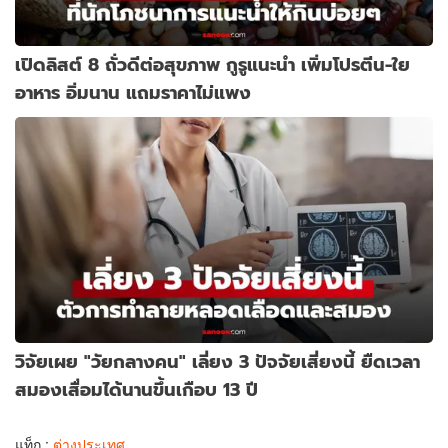
เปิดลิสต์ 8 ถั่วดีต่อสุขภาพ กูรูแนะนำ เพิ่มโปรตีน-ใย
อาหาร อิ่มนาน แถมราคาไม่แพง
วิจัยเผย "วัยกลางคน" เลี่ยง 3 ปัจจัยเสี่ยงนี้ ยืดเวลา
สมองเสื่อมได้นานขึ้นเกือบ 13 ปี
แท็ก :
ต่างประเทศ