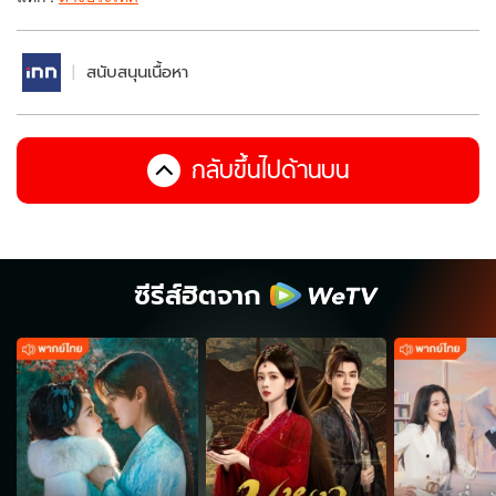
สนับสนุนเนื้อหา
กลับขึ้นไปด้านบน
ซีรีส์ฮิตจาก