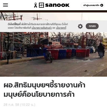
ข่าว
เข้าสู่ระบบสมาชิก
หมวดอื่นๆ
//s.isanook.com/ns/0/ud/367/1837706/635069-
Sanook
//s.isanook.com/sr/0/images/logo-
600
60
01.jpg
new-
sanook.png
เว็บไซต์นี้ใช้คุกกี้
เพื่อให้ท่านได้รับประสบการณ์การใช้งานที่ดีที่สุดบน เว็บไซต์
ตกลง
ของเรา โปรดศึกษาเพิ่มเติมที่
นโยบายความเป็นส่วนตัว
และ
นโยบายคุกกี้
ผอ.สิทธิมนุษยฯชี้รายงานค้า
มนุษย์คือนโยบายการค้า
28 ก.ค. 58 (10:22 น.)