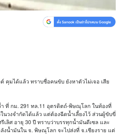
ตั้ง Sanook เป็นข่าวโปรดบน Google
ต์ คุมได้แล้ว ทราบชื่อคนขับ ยังหาตัวไม่เจอ เสีย
 ที่ กม. 291 ทล.11 อุตรดิตถ์-พิษณุโลก ในท้องที่
วงจำกัดได้แล้ว แต่ต้องฉีดน้ำเลี้ยงไว้ ส่วนผู้ขับขี่
ศรีเลิศ อายุ 30 ปี ทราบว่าบรรทุกน้ำมันดีเซล และ
งน้ำมันใน จ. พิษณุโลก จะไปส่งที่ จ.เชียงราย แต่