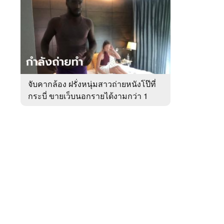
สัปดาห์
ของ
หมวด
อาชญากรรม
 WeTV
จับคากล้อง ฝรั่งหนุ่มสาวถ่ายหนังโป๊ที่
กระบี่ ขายเว็บนอกรายได้งามกว่า 1
ติดต่อโฆษณา
ล้าน
tencentthbd
sales@tencent.co.th
รา
ร้องเรียนเนื้อหาไม่เหมาะสม
แนะนำติชม แจ้งปัญหาการใช้งาน