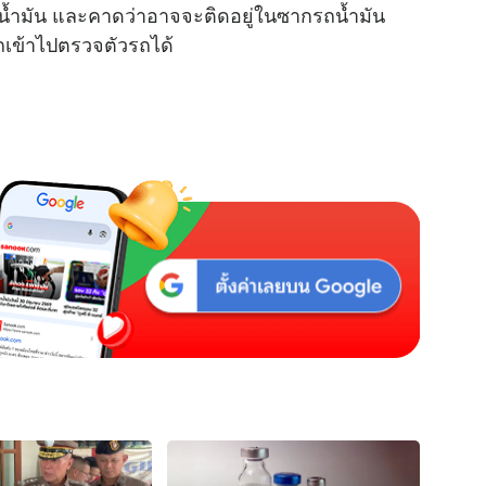
รถน้ำมัน และคาดว่าอาจจะติดอยู่ในซากรถน้ำมัน
รถเข้าไปตรวจตัวรถได้