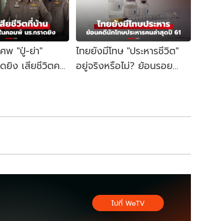
พ "ปู่-ย่า"
ไทยยังมีโทษ "ประหารชีวิต"
ดยิง เสียชีวิตคา
อยู่จริงหรือไม่? ย้อนรอย
นคอมพ์เจอหลัก
นักโทษประหารคนล่าสุด ปี
2561
ไปที่ WeTV