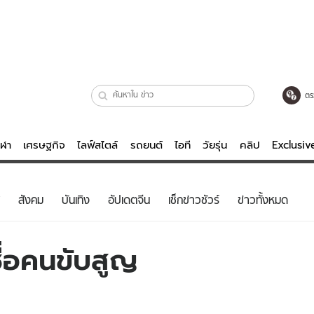
ตร
ีฬา
เศรษฐกิจ
ไลฟ์สไตล์
รถยนต์
ไอที
วัยรุ่น
คลิป
Exclusi
ตรวจหวย
ไลฟ์สไตล์
บันเทิงค
สังคม
บันเทิง
อัปเดตจีน
เช็กข่าวชัวร์
ข่าวทั้งหมด
ผู้หญิง
หนัง-ละคร
ผู้ชาย
เพลง
ชื่อคนขับสูญ
ย
วัยรุ่น
เกมส์
ไอที
คลิป
รถยนต์
พอดแคสต์