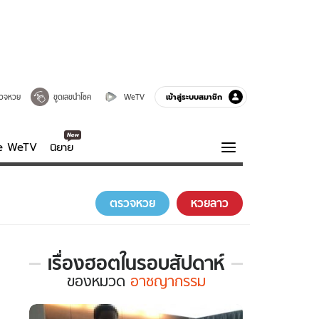
เข้าสู่ระบบสมาชิก
วจหวย
ขูดเลขนำโชค
WeTV
ve WeTV
นิยาย
รบรส
ความรู้รอบตัว
ตรวจหวย
หวยลาว
ฮาวทู
กูรู-รอบรู้
เรื่องฮอตในรอบสัปดาห์
เรื่อง
ของ
หมวด
อาชญากรรม
ฮอต
ใน
รอบ