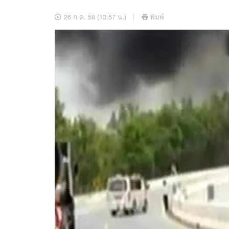
อัปเดตจีน
26 ก.ค. 58 (13:57 น.)
พิมพ์
เช็กข่าวชัวร์
ติดตามสนุกโซเชี
ดาวน์โหลดสนุกแอปฟรี
สงวนลิขสิทธิ์ ©
2569
บริษัท อิมเมจ ฟิวเจอร์ (ประเทศไทย) จำกัด