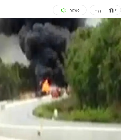
ก
สุขภาพ
+
ดูทีวี
-
ก
กดฟัง
เที่ยว-กิน
WeTV
Tasteful Thailand
Exclusive
Sanook Choice
นิยาย
ยลได้ที่
ร่วมงานกับเ