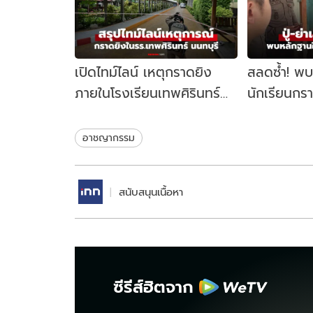
เปิดไทม์ไลน์ เหตุกราดยิง
สลดซ้ำ! พบศ
ภายในโรงเรียนเทพศิรินทร์
นักเรียนกรา
นนทบุรี เกิดอะไรขึ้นบ้าง?
บ้าน ตร.ค้
ฐานสำคัญ
อาชญากรรม
สนับสนุนเนื้อหา
ซีรีส์ฮิตจาก