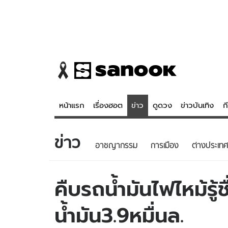
หน้าแรก
เรื่องฮอต
ข่าว
ดูดวง
ข่าวบันเทิง
ก
ข่าว
ข่าว
ดูดวง - 
อาชญากรรม
การเมือง
ต่างประเทศ
เรื่องฮอต
ดูดวง
ข่าว
หวยไทย
คืบรถน้ำมันไฟไหม้รู้
ข่าวบันเทิง
สถิติหวยไท
น้ำมัน3.9หมื่นล.
ข่าวกีฬา
หวยลาว
ข่าวเศรษฐกิจ