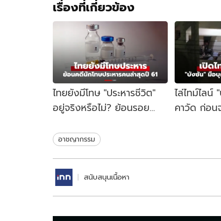
เรื่องที่เกี่ยวข้อง
ไทยยังมีโทษ "ประหารชีวิต"
ไล่ไทม์ไลน์ 
อยู่จริงหรือไม่? ย้อนรอย
คาวัด ก่อนจ
นักโทษประหารคนล่าสุด ปี
คู้บอน 27 เป
2561
ชนวนเหตุ
อาชญากรรม
สนับสนุนเนื้อหา