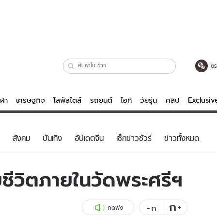
ตร
ีฬา
เศรษฐกิจ
ไลฟ์สไตล์
รถยนต์
ไอที
วัยรุ่น
คลิป
Exclusi
ตรวจหวย
ไลฟ์สไตล์
บันเทิงค
สังคม
บันเทิง
อัปเดตจีน
เช็กข่าวชัวร์
ข่าวทั้งหมด
ผู้หญิง
หนัง-ละคร
ผู้ชาย
เพลง
ยชีวิตภายในวัดพระศรีฯ
ย
วัยรุ่น
เกมส์
ไอที
คลิป
ก
+
-
ก
กดฟัง
รถยนต์
พอดแคสต์