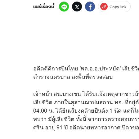
แชร์เรื่องนี้
Copy link
อดีตดีดีการบินไทย 'พล.อ.อ.ประหยัด' เสียช
ตำรวจนครบาล ลงพื้นที่ตรวจสอบ
เจ้าหน้า สน.บางเขน ได้รับแจ้งเหตุจากชาวบ
เสียชีวิต ภายในสุสานฌาปนสถาน ทอ. ที่อยู่ด้
04.00 น. ได้ยินเสียงคล้ายปืนดัง 1 นัด แต่ก็ไ
พบว่า มีผู้เสียชีวิต ทั้งนี้ จากการตรวจสอบท
ศริน อายุ 91 ปี อดีตนายทหารอากาศ บิดาข