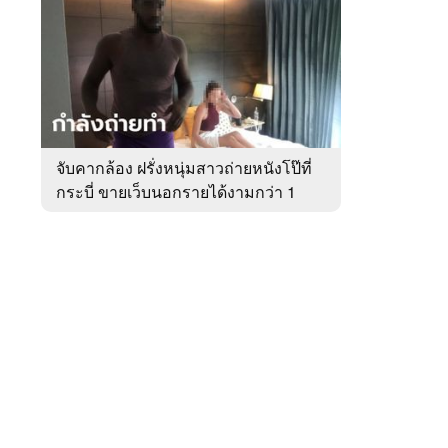
สัปดาห์
ของ
หมวด
อาชญากรรม
 WeTV
จับคากล้อง ฝรั่งหนุ่มสาวถ่ายหนังโป๊ที่
กระบี่ ขายเว็บนอกรายได้งามกว่า 1
ติดต่อโฆษณา
ล้าน
tencentthbd
sales@tencent.co.th
รา
ร้องเรียนเนื้อหาไม่เหมาะสม
แนะนำติชม แจ้งปัญหาการใช้งาน