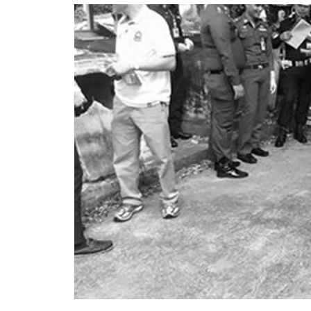
อัปเดตจีน
เช็กข่าวชัวร์
ติดตามสนุกโซเชี
ดาวน์โหลดสนุกแอปฟรี
สงวนลิขสิทธิ์ ©
2569
บริษัท อิมเมจ ฟิวเจอร์ (ประเทศไทย) จำกัด