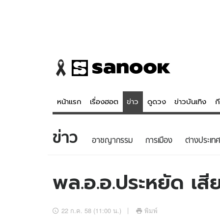
หน้าแรก
เรื่องฮอต
ข่าว
ดูดวง
ข่าวบันเทิง
ก
ข่าว
ข่าว
ดูดวง - 
อาชญากรรม
การเมือง
ต่างประเทศ
เรื่องฮอต
ดูดวง
ข่าว
หวยไทย
พล.อ.อ.ประหยัด เสี
ข่าวบันเทิง
สถิติหวยไท
ข่าวกีฬา
หวยลาว
22 ก.ค. 58 (11:00 น.)
พิมพ์
ข่าวเศรษฐกิจ