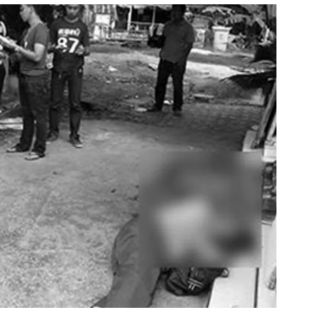
สุขภาพ
ดูทีวี
เที่ยว-กิน
WeTV
Tasteful Thailand
Exclusive
Sanook Choice
นิยาย
ยลได้ที่
ร่วมงานกับเ