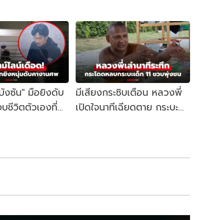
"บังซัน" มือยิงดับ
มีเสียงกระซิบเตือน หลวงพี่
บชีวิตตัวเองที่
เปิดใจนาทีเฉียดตาย กระบะ
ิดจุดเริ่มต้น
เด็กวัย 11 ชนคณะพระธุดงค์