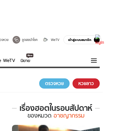
เข้าสู่ระบบสมาชิก
วจหวย
ขูดเลขนำโชค
WeTV
ve WeTV
นิยาย
รบรส
ความรู้รอบตัว
ตรวจหวย
หวยลาว
ฮาวทู
กูรู-รอบรู้
เรื่องฮอตในรอบสัปดาห์
เรื่อง
ของ
หมวด
อาชญากรรม
ฮอต
ใน
รอบ