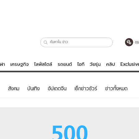
ตร
ีฬา
เศรษฐกิจ
ไลฟ์สไตล์
รถยนต์
ไอที
วัยรุ่น
คลิป
Exclusi
ตรวจหวย
ไลฟ์สไตล์
บันเทิงค
สังคม
บันเทิง
อัปเดตจีน
เช็กข่าวชัวร์
ข่าวทั้งหมด
ผู้หญิง
หนัง-ละคร
ผู้ชาย
เพลง
ย
วัยรุ่น
เกมส์
500
ไอที
คลิป
รถยนต์
พอดแคสต์