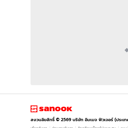
อัปเดตจีน
เช็กข่าวชัวร์
ติดตามสนุกโซเชี
ดาวน์โหลดสนุกแอปฟรี
สงวนลิขสิทธิ์ ©
2569
บริษัท อิมเมจ ฟิวเจอร์ (ประเทศไทย) จำกัด
สงวนลิขสิทธิ์ ©
2569
บริษัท อิมเมจ ฟิวเจอร์ (ประเ