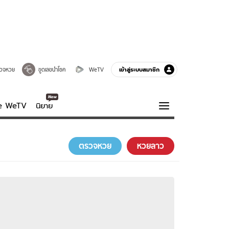
เข้าสู่ระบบสมาชิก
วจหวย
ขูดเลขนำโชค
WeTV
ve WeTV
นิยาย
รบรส
ความรู้รอบตัว
ตรวจหวย
หวยลาว
ฮาวทู
กูรู-รอบรู้