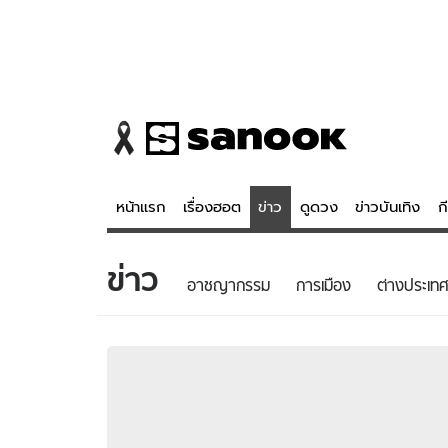
หน้าแรก
เรื่องฮอต
ข่าว
ดูดวง
ข่าวบันเทิง
ก
ข่าว
ข่าว
ดูดวง - 
อาชญากรรม
การเมือง
ต่างประเทศ
เรื่องฮอต
ดูดวง
ข่าว
หวยไทย
ข่าวบันเทิง
สถิติหวยไท
ข่าวกีฬา
หวยลาว
ข่าวเศรษฐกิจ