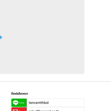
 WeTV
ติดต่อโฆษณา
tencentthbd
sales@tencent.co.th
รา
ร้องเรียนเนื้อหาไม่เหมาะสม
แนะนำติชม แจ้งปัญหาการใช้งาน
ติดต่อโฆษณา
tencentthbd
Add