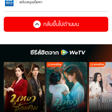
สนับสนุนเนื้อหา
กลับขึ้นไปด้านบน
ซีรีส์ฮิตจาก