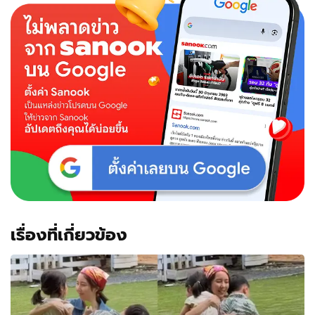
กรณี
ถึง
สิ้น
เดือน
จ่าย
เงิน
ให้
ครบ
ขู่
เบี้ยว
เจอ
ฟ้อง!
เรื่องที่เกี่ยวข้อง