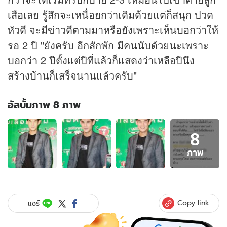
เสือเลย รู้สึกจะเหนื่อยกว่าเดิมด้วยแต่ก็สนุก ปวด
หัวดี จะมีข่าวดีตามมาหรือยังเพราะเห็นบอกว่าให้
รอ 2 ปี "ยังครับ อีกสักพัก มีคนนับด้วยนะเพราะ
บอกว่า 2 ปีตั้งแต่ปีที่แล้วก็แสดงว่าเหลือปีนึง
สร้างบ้านก็เสร็จนานแล้วครับ"
อัลบั้มภาพ 8 ภาพ
อัลบั้ม
8
ภาพ
8
ภาพ
ภาพ
ของ
“กันต์”
ขีด
เส้น..ให้
Copy link
แชร์
โอกาส
คู่