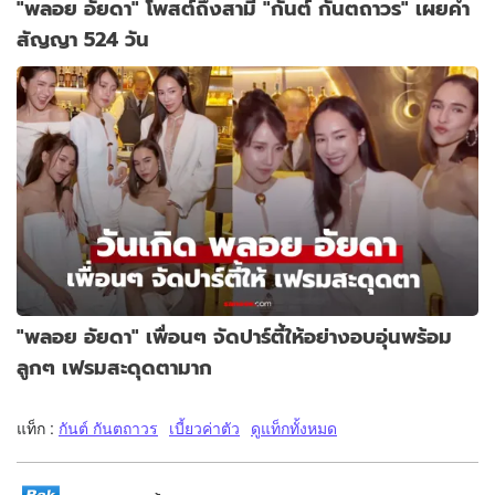
"พลอย อัยดา" โพสต์ถึงสามี "กันต์ กันตถาวร" เผยคำ
สัญญา 524 วัน
"พลอย อัยดา" เพื่อนๆ จัดปาร์ตี้ให้อย่างอบอุ่นพร้อม
ลูกๆ เฟรมสะดุดตามาก
แท็ก :
กันต์ กันตถาวร
เบี้ยวค่าตัว
ดูแท็กทั้งหมด