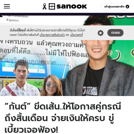
ข่าวบันเทิง
เข้าสู่ระบบสมาชิก
หมวดอื่นๆ
//s.isanook.com/ns/0/ud/366/1833914/kan01.jpg
Sanook
//s.isanook.com/sr/0/images/logo-
600
60
new-
sanook.png
เว็บไซต์นี้ใช้คุกกี้
เพื่อให้ท่านได้รับประสบการณ์การใช้งานที่ดีที่สุดบน เว็บไซต์
ตกลง
ของเรา โปรดศึกษาเพิ่มเติมที่
นโยบายความเป็นส่วนตัว
และ
นโยบายคุกกี้
“กันต์” ขีดเส้น..ให้โอกาสคู่กรณี
ถึงสิ้นเดือน จ่ายเงินให้ครบ ขู่
เบี้ยวเจอฟ้อง!