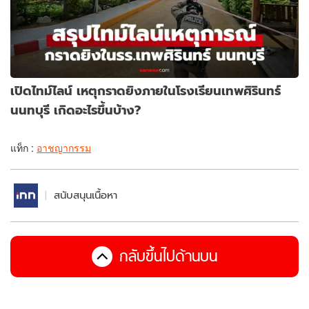
เปิดไทม์ไลน์ เหตุกราดยิงภายในโรงเรียนเทพศิรินทร์
นนทบุรี เกิดอะไรขึ้นบ้าง?
แท็ก :
อาชญากรรม
สนับสนุนเนื้อหา
กลับขึ้นไปด้านบน