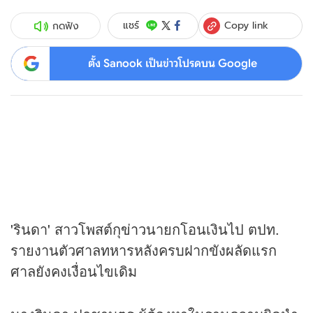
Copy link
แชร์
กดฟัง
ตั้ง Sanook เป็นข่าวโปรดบน Google
'รินดา' สาวโพสต์กุ
ข่าว
นายกโอนเงินไป ตปท.
รายงานตัวศาลทหารหลังครบฝากขังผลัดแรก
ศาลยังคงเงื่อนไขเดิม