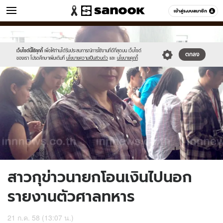
ข่าว
เข้าสู่ระบบสมาชิก
หมวดอื่นๆ
//s.isanook.com/ns/0/ud/366/1833830/633455-
Sanook
//s.isanook.com/sr/0/images/logo-
600
60
01.jpg
new-
sanook.png
เว็บไซต์นี้ใช้คุกกี้
เพื่อให้ท่านได้รับประสบการณ์การใช้งานที่ดีที่สุดบน เว็บไซต์
ตกลง
ของเรา โปรดศึกษาเพิ่มเติมที่
นโยบายความเป็นส่วนตัว
และ
นโยบายคุกกี้
สาวกุข่าวนายกโอนเงินไปนอก
รายงานตัวศาลทหาร
21 ก.ค. 58 (13:07 น.)