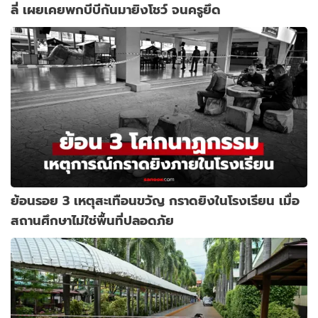
ลี่ เผยเคยพกบีบีกันมายิงโชว์ จนครูยึด
ย้อนรอย 3 เหตุสะเทือนขวัญ กราดยิงในโรงเรียน เมื่อ
สถานศึกษาไม่ใช่พื้นที่ปลอดภัย