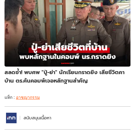
สลดซ้ำ! พบศพ "ปู่-ย่า" นักเรียนกราดยิง เสียชีวิตคา
บ้าน ตร.ค้นคอมพ์เจอหลักฐานสำคัญ
แท็ก :
อาชญากรรม
สนับสนุนเนื้อหา