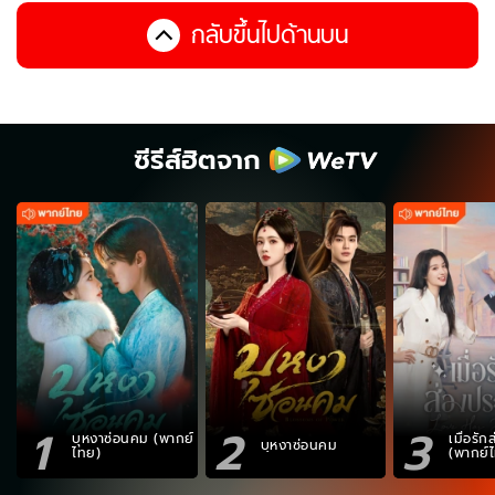
กลับขึ้นไปด้านบน
ซีรีส์ฮิตจาก
1
2
3
บุหงาซ่อนคม (พากย์
เมื่อรั
บุหงาซ่อนคม
ไทย)
(พากย์