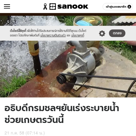
ข่าว
เข้าสู่ระบบสมาชิก
หมวดอื่นๆ
//s.isanook.com/ns/0/ud/366/1833574/633350-
Sanook
//s.isanook.com/sr/0/images/logo-
600
60
01.jpg
new-
sanook.png
เว็บไซต์นี้ใช้คุกกี้
เพื่อให้ท่านได้รับประสบการณ์การใช้งานที่ดีที่สุดบน เว็บไซต์
ตกลง
ของเรา โปรดศึกษาเพิ่มเติมที่
นโยบายความเป็นส่วนตัว
และ
นโยบายคุกกี้
อธิบดีกรมชลฯยันเร่งระบายน้ำ
ช่วยเกษตรวันนี้
21 ก.ค. 58 (07:14 น.)