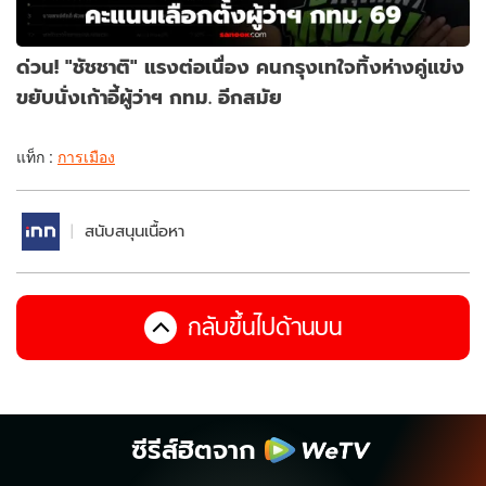
ด่วน! "ชัชชาติ" แรงต่อเนื่อง คนกรุงเทใจทิ้งห่างคู่แข่ง
ขยับนั่งเก้าอี้ผู้ว่าฯ กทม. อีกสมัย
แท็ก :
การเมือง
สนับสนุนเนื้อหา
กลับขึ้นไปด้านบน
ซีรีส์ฮิตจาก