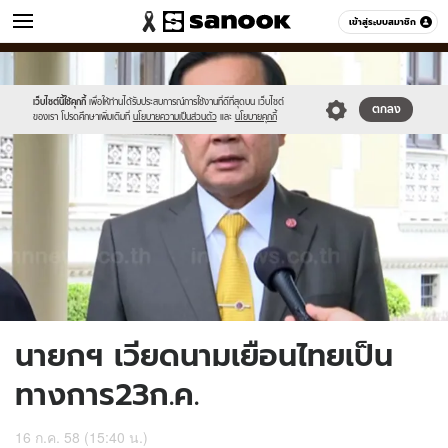
ข่าว
เข้าสู่ระบบสมาชิก
หมวดอื่นๆ
//s.isanook.com/ns/0/ud/366/1831230/632437-
Sanook
//s.isanook.com/sr/0/images/logo-
600
60
01.jpg
new-
sanook.png
เว็บไซต์นี้ใช้คุกกี้
เพื่อให้ท่านได้รับประสบการณ์การใช้งานที่ดีที่สุดบน เว็บไซต์
ตกลง
ของเรา โปรดศึกษาเพิ่มเติมที่
นโยบายความเป็นส่วนตัว
และ
นโยบายคุกกี้
นายกฯ เวียดนามเยือนไทยเป็น
ทางการ23ก.ค.
16 ก.ค. 58 (15:40 น.)