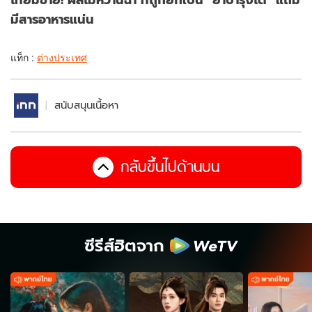
มีสารอาหารแน่น
แท็ก :
ต่างประเทศ
สนับสนุนเนื้อหา
กลับขึ้นไปด้านบน
ซีรีส์ฮิตจาก