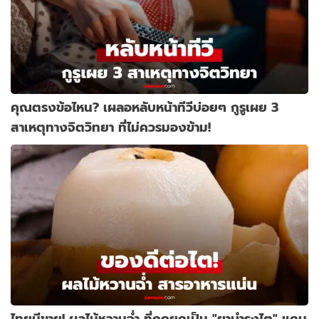
คุณตรงข้อไหน? เผลอหลับหน้าทีวีบ่อยๆ กูรูเผย 3
สาเหตุทางจิตวิทยา ที่ไม่ควรมองข้าม!
ไทยมีขาย! ผลไม้หวานฉ่ำ ที่ถูกยกเป็น "ยาบำรุงไต" แถม