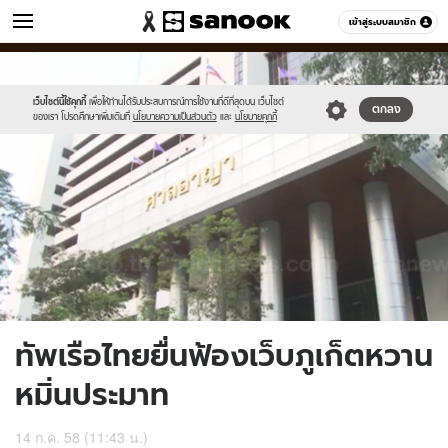
ข่าว
เข้าสู่ระบบสมาชิก
หมวดอื่นๆ
//s.isanook.com/ns/0/ud/365/1829686/631824-
Sanook
//s.isanook.com/sr/0/images/logo-
600
60
01.jpg
new-
sanook.png
เว็บไซต์นี้ใช้คุกกี้
เพื่อให้ท่านได้รับประสบการณ์การใช้งานที่ดีที่สุดบน เว็บไซต์
ตกลง
ของเรา โปรดศึกษาเพิ่มเติมที่
นโยบายความเป็นส่วนตัว
และ
นโยบายคุกกี้
ทัพเรือไทยยื่นฟ้องเว็บภูเก็ตหวาน
หมิ่นประมาท
14 ก.ค. 58 (11:43 น.)